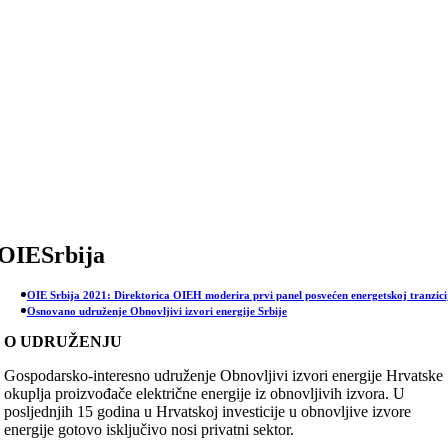
Skip
to
content
OIESrbija
OIE Srbija 2021: Direktorica OIEH moderira prvi panel posvećen energetskoj tranzici
Osnovano udruženje Obnovljivi izvori energije Srbije
O UDRUŽENJU
Gospodarsko-interesno udruženje Obnovljivi izvori energije Hrvatske
okuplja proizvođače električne energije iz obnovljivih izvora. U
posljednjih 15 godina u Hrvatskoj investicije u obnovljive izvore
energije gotovo isključivo nosi privatni sektor.