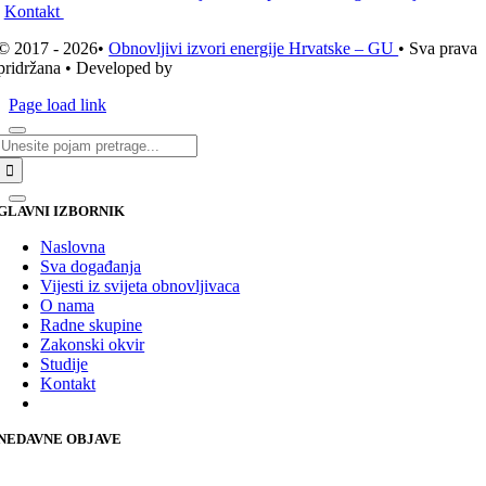
Kontakt
© 2017 - 2026•
Obnovljivi izvori energije Hrvatske – GU
• Sva prava
pridržana • Developed by
ICE STUDIO d.o.o.
Page load link
Traži...
GLAVNI IZBORNIK
Naslovna
Sva događanja
Vijesti iz svijeta obnovljivaca
O nama
Radne skupine
Zakonski okvir
Studije
Kontakt
NEDAVNE OBJAVE