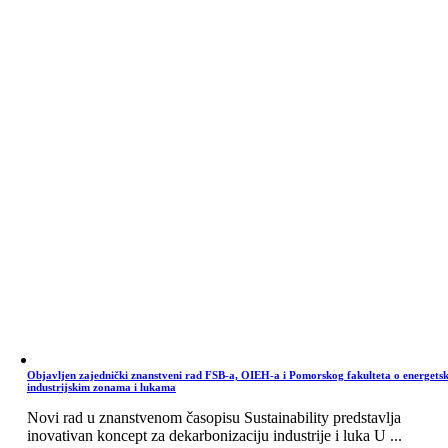
Objavljen zajednički znanstveni rad FSB-a, OIEH-a i Pomorskog fakulteta o energets
industrijskim zonama i lukama
Novi rad u znanstvenom časopisu Sustainability predstavlja
inovativan koncept za dekarbonizaciju industrije i luka U ...