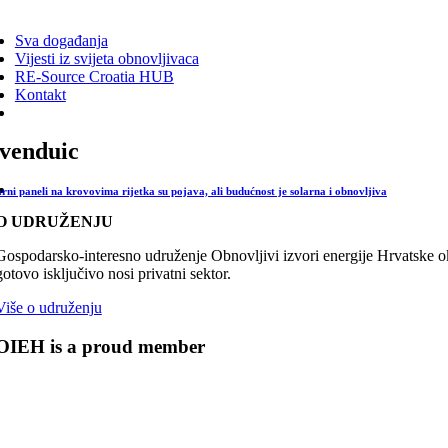
ggle
vigation
Sva događanja
Vijesti iz svijeta obnovljivaca
RE-Source Croatia HUB
Kontakt
venduic
arni paneli na krovovima rijetka su pojava, ali budućnost je solarna i obnovljiva
O UDRUŽENJU
Gospodarsko-interesno udruženje Obnovljivi izvori energije Hrvatske oku
gotovo isključivo nosi privatni sektor.
Više o udruženju
OIEH is a proud member