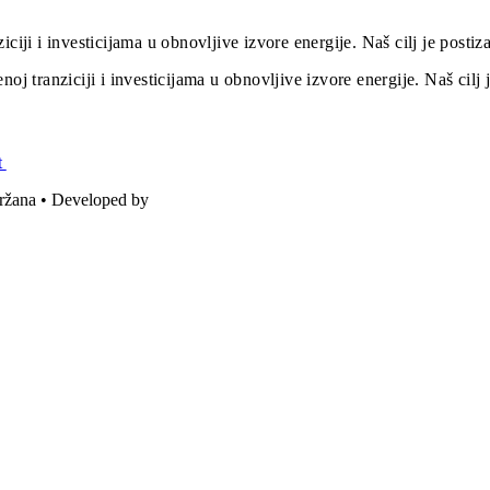
iciji i investicijama u obnovljive izvore energije. Naš cilj je post
oj tranziciji i investicijama u obnovljive izvore energije. Naš cil
t
držana • Developed by
ICE STUDIO d.o.o.