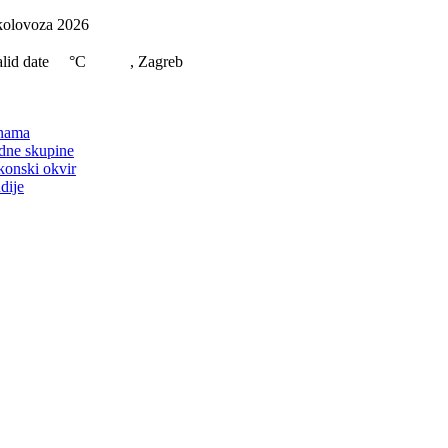
Skip
kolovoza 2026
to
content
lid date
°C
, Zagreb
on
nama
dne skupine
konski okvir
dije