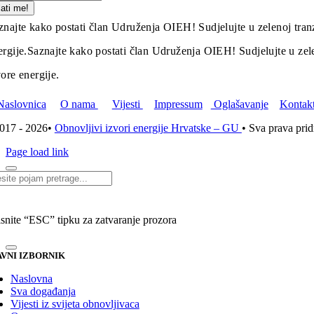
lati me!
znajte kako postati član Udruženja OIEH! Sudjelujte u zelenoj tranz
ergije.
Saznajte kako postati član Udruženja OIEH! Sudjelujte u zelen
vore energije.
Naslovnica
O nama
Vijesti
Impressum
Oglašavanje
Kontak
017 - 2026•
Obnovljivi izvori energije Hrvatske – GU
• Sva prava pri
Page load link
i...
isnite “ESC” tipku za zatvaranje prozora
VNI IZBORNIK
Naslovna
Sva događanja
Vijesti iz svijeta obnovljivaca