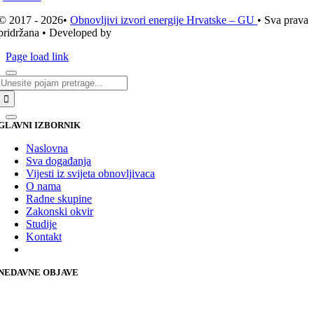
© 2017 - 2026•
Obnovljivi izvori energije Hrvatske – GU
• Sva prava
pridržana • Developed by
ICE STUDIO d.o.o.
Page load link
Traži...
GLAVNI IZBORNIK
Naslovna
Sva događanja
Vijesti iz svijeta obnovljivaca
O nama
Radne skupine
Zakonski okvir
Studije
Kontakt
NEDAVNE OBJAVE