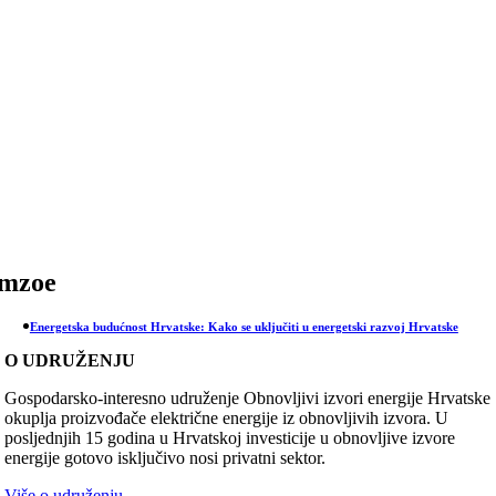
Skip
to
content
mzoe
Energetska budućnost Hrvatske: Kako se uključiti u energetski razvoj Hrvatske
O UDRUŽENJU
Gospodarsko-interesno udruženje Obnovljivi izvori energije Hrvatske
okuplja proizvođače električne energije iz obnovljivih izvora. U
posljednjih 15 godina u Hrvatskoj investicije u obnovljive izvore
energije gotovo isključivo nosi privatni sektor.
Više o udruženju