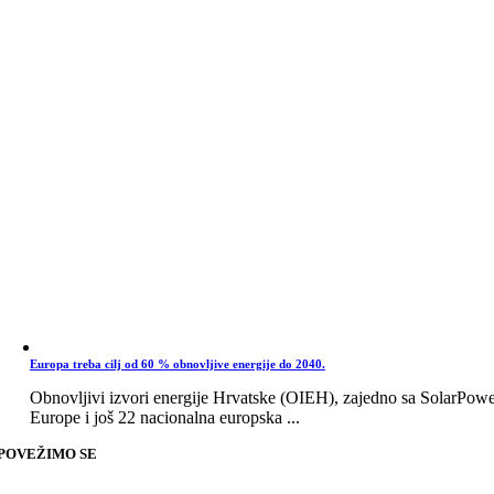
Europa treba cilj od 60 % obnovljive energije do 2040.
Obnovljivi izvori energije Hrvatske (OIEH), zajedno sa SolarPow
Europe i još 22 nacionalna europska ...
POVEŽIMO SE
Go
to