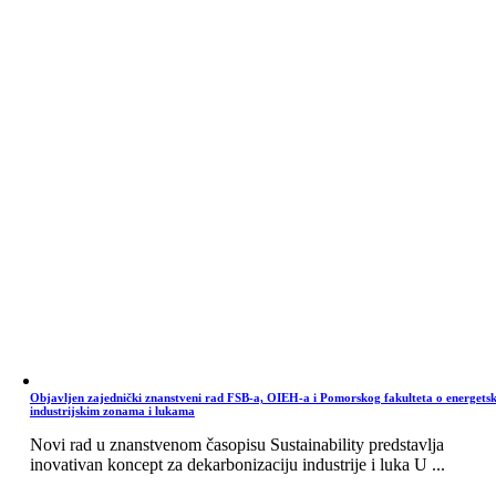
Objavljen zajednički znanstveni rad FSB-a, OIEH-a i Pomorskog fakulteta o energets
industrijskim zonama i lukama
Novi rad u znanstvenom časopisu Sustainability predstavlja
inovativan koncept za dekarbonizaciju industrije i luka U ...