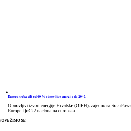
Europa treba cilj od 60 % obnovljive energije do 2040.
Obnovljivi izvori energije Hrvatske (OIEH), zajedno sa SolarPow
Europe i još 22 nacionalna europska ...
POVEŽIMO SE
Go
to