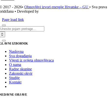
© 2017 - 2026•
Obnovljivi izvori energije Hrvatske – GU
• Sva prava
pridržana • Developed by
ICE STUDIO d.o.o.
Page load link
Traži...
GLAVNI IZBORNIK
Naslovna
Sva događanja
Vijesti iz svijeta obnovljivaca
O nama
Radne skupine
Zakonski okvir
Studije
Kontakt
NEDAVNE OBJAVE