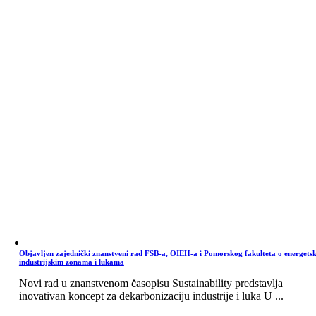
Objavljen zajednički znanstveni rad FSB-a, OIEH-a i Pomorskog fakulteta o energets
industrijskim zonama i lukama
Novi rad u znanstvenom časopisu Sustainability predstavlja
inovativan koncept za dekarbonizaciju industrije i luka U ...