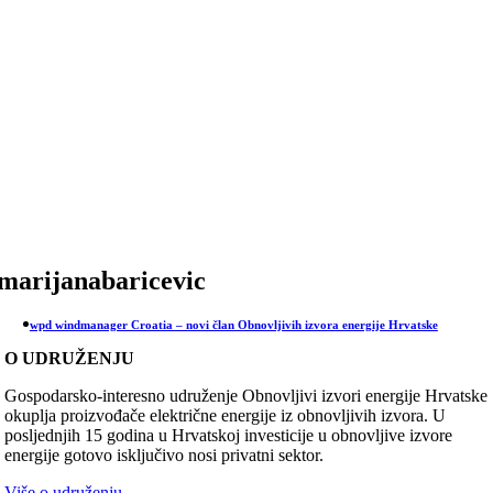
Skip
to
content
marijanabaricevic
wpd windmanager Croatia – novi član Obnovljivih izvora energije Hrvatske
O UDRUŽENJU
Gospodarsko-interesno udruženje Obnovljivi izvori energije Hrvatske
okuplja proizvođače električne energije iz obnovljivih izvora. U
posljednjih 15 godina u Hrvatskoj investicije u obnovljive izvore
energije gotovo isključivo nosi privatni sektor.
Više o udruženju