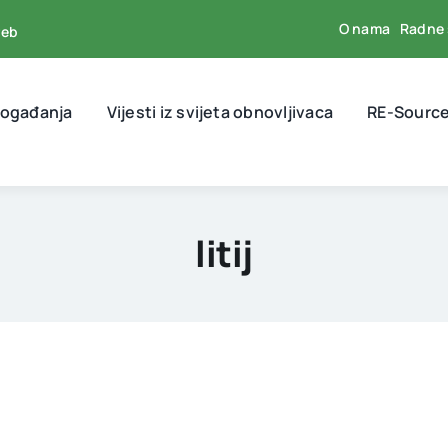
O nama
Radne 
reb
događanja
Vijesti iz svijeta obnovljivaca
RE-Source
litij