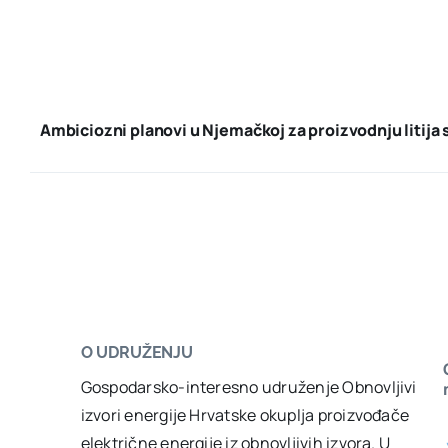
Ambiciozni planovi u Njemačkoj za proizvodnju litij
O UDRUŽENJU
Gospodarsko-interesno udruženje Obnovljivi
izvori energije Hrvatske okuplja proizvođače
električne energije iz obnovljivih izvora. U