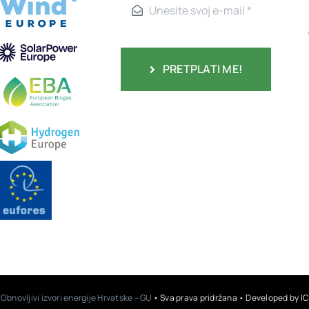
PRETPLATI ME!
•
Obnovljivi izvori energije Hrvatske – GU
• Sva prava pridržana • Developed by
IC