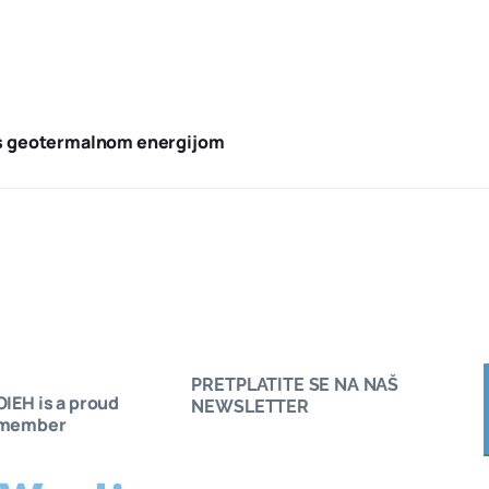
a s geotermalnom energijom
PRETPLATITE SE NA NAŠ
OIEH is a proud
Saznajte kako postati član Udruženja OIE
NEWSLETTER
member