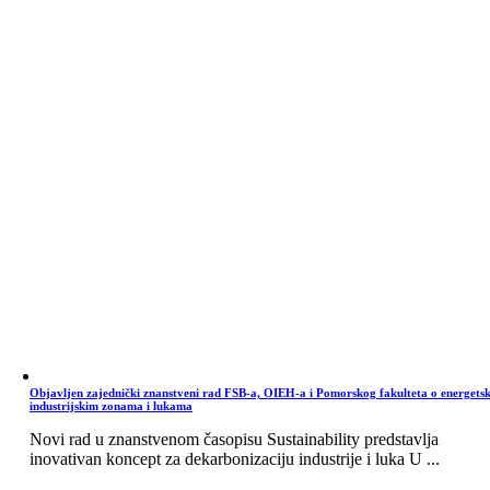
Objavljen zajednički znanstveni rad FSB-a, OIEH-a i Pomorskog fakulteta o energets
industrijskim zonama i lukama
Novi rad u znanstvenom časopisu Sustainability predstavlja
inovativan koncept za dekarbonizaciju industrije i luka U ...