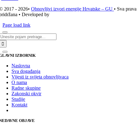
© 2017 - 2026•
Obnovljivi izvori energije Hrvatske – GU
• Sva prava
pridržana • Developed by
ICE STUDIO d.o.o.
Page load link
Traži...
GLAVNI IZBORNIK
Naslovna
Sva događanja
Vijesti iz svijeta obnovljivaca
O nama
Radne skupine
Zakonski okvir
Studije
Kontakt
NEDAVNE OBJAVE