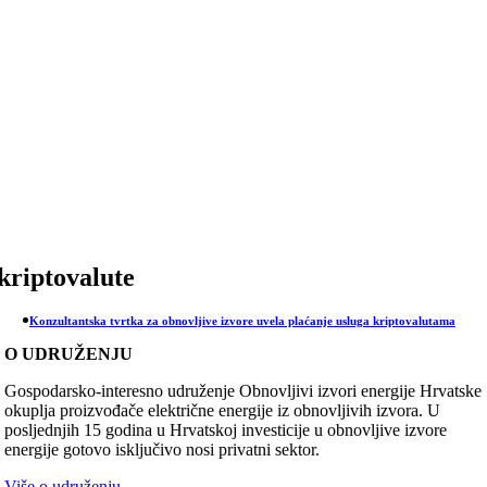
Skip
to
content
kriptovalute
Konzultantska tvrtka za obnovljive izvore uvela plaćanje usluga kriptovalutama
O UDRUŽENJU
Gospodarsko-interesno udruženje Obnovljivi izvori energije Hrvatske
okuplja proizvođače električne energije iz obnovljivih izvora. U
posljednjih 15 godina u Hrvatskoj investicije u obnovljive izvore
energije gotovo isključivo nosi privatni sektor.
Više o udruženju