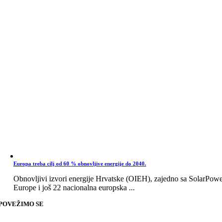
Europa treba cilj od 60 % obnovljive energije do 2040.
Obnovljivi izvori energije Hrvatske (OIEH), zajedno sa SolarPow
Europe i još 22 nacionalna europska ...
POVEŽIMO SE
Go
to