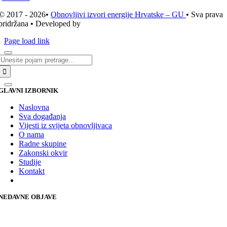
© 2017 - 2026•
Obnovljivi izvori energije Hrvatske – GU
• Sva prava
pridržana • Developed by
ICE STUDIO d.o.o.
Page load link
Traži...
GLAVNI IZBORNIK
Naslovna
Sva događanja
Vijesti iz svijeta obnovljivaca
O nama
Radne skupine
Zakonski okvir
Studije
Kontakt
NEDAVNE OBJAVE