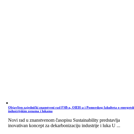
Objavljen zajednički znanstveni rad FSB-a, OIEH-a i Pomorskog fakulteta o energets
industrijskim zonama i lukama
Novi rad u znanstvenom časopisu Sustainability predstavlja
inovativan koncept za dekarbonizaciju industrije i luka U ...