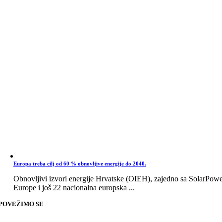
Europa treba cilj od 60 % obnovljive energije do 2040.
Obnovljivi izvori energije Hrvatske (OIEH), zajedno sa SolarPow
Europe i još 22 nacionalna europska ...
POVEŽIMO SE
Go
to