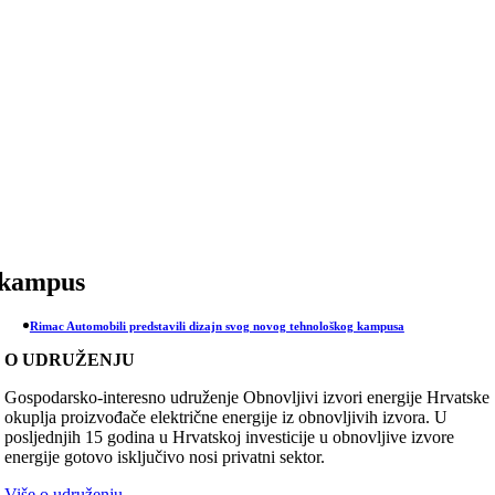
Skip
to
content
kampus
Rimac Automobili predstavili dizajn svog novog tehnološkog kampusa
O UDRUŽENJU
Gospodarsko-interesno udruženje Obnovljivi izvori energije Hrvatske
okuplja proizvođače električne energije iz obnovljivih izvora. U
posljednjih 15 godina u Hrvatskoj investicije u obnovljive izvore
energije gotovo isključivo nosi privatni sektor.
Više o udruženju