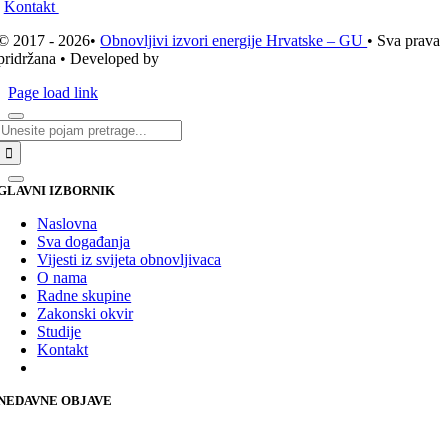
Kontakt
© 2017 - 2026•
Obnovljivi izvori energije Hrvatske – GU
• Sva prava
pridržana • Developed by
ICE STUDIO d.o.o.
Page load link
Traži...
GLAVNI IZBORNIK
Naslovna
Sva događanja
Vijesti iz svijeta obnovljivaca
O nama
Radne skupine
Zakonski okvir
Studije
Kontakt
NEDAVNE OBJAVE