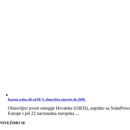
Europa treba cilj od 60 % obnovljive energije do 2040.
Obnovljivi izvori energije Hrvatske (OIEH), zajedno sa SolarPow
Europe i još 22 nacionalna europska ...
POVEŽIMO SE
Go