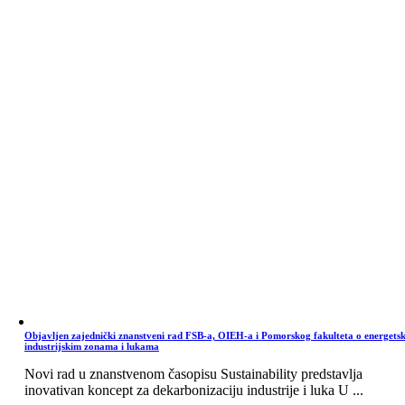
Objavljen zajednički znanstveni rad FSB-a, OIEH-a i Pomorskog fakulteta o energets
industrijskim zonama i lukama
Novi rad u znanstvenom časopisu Sustainability predstavlja
inovativan koncept za dekarbonizaciju industrije i luka U ...