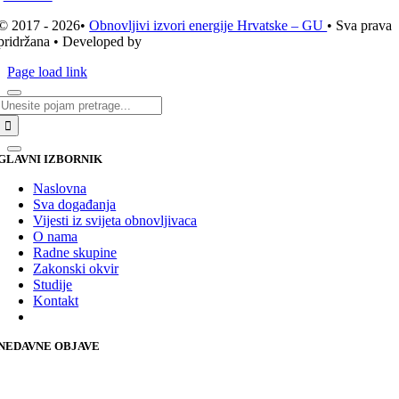
© 2017 - 2026•
Obnovljivi izvori energije Hrvatske – GU
• Sva prava
pridržana • Developed by
ICE STUDIO d.o.o.
Page load link
Traži...
GLAVNI IZBORNIK
Naslovna
Sva događanja
Vijesti iz svijeta obnovljivaca
O nama
Radne skupine
Zakonski okvir
Studije
Kontakt
NEDAVNE OBJAVE