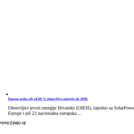
Europa treba cilj od 60 % obnovljive energije do 2040.
Obnovljivi izvori energije Hrvatske (OIEH), zajedno sa SolarPow
Europe i još 22 nacionalna europska ...
POVEŽIMO SE
Go
to