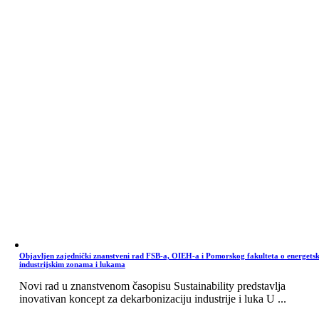
Objavljen zajednički znanstveni rad FSB-a, OIEH-a i Pomorskog fakulteta o energets
industrijskim zonama i lukama
Novi rad u znanstvenom časopisu Sustainability predstavlja
inovativan koncept za dekarbonizaciju industrije i luka U ...