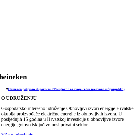
Skip
to
content
heineken
Heineken potpisao dugoročni PPA ugovor za svoje četiri pivovare u Španjolskoj
O UDRUŽENJU
Gospodarsko-interesno udruženje Obnovljivi izvori energije Hrvatske
okuplja proizvođače električne energije iz obnovljivih izvora. U
posljednjih 15 godina u Hrvatskoj investicije u obnovljive izvore
energije gotovo isključivo nosi privatni sektor.
Više o udruženju