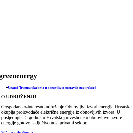
Skip
to
content
greenenergy
Unatoč Trumpu ulaganja u obnovljivce postavila novi rekord
O UDRUŽENJU
Gospodarsko-interesno udruženje Obnovljivi izvori energije Hrvatske
okuplja proizvođače električne energije iz obnovljivih izvora. U
posljednjih 15 godina u Hrvatskoj investicije u obnovljive izvore
energije gotovo isključivo nosi privatni sektor.
Više o udruženju