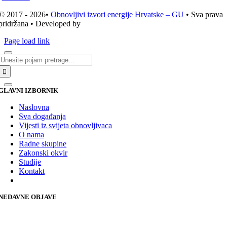
© 2017 - 2026•
Obnovljivi izvori energije Hrvatske – GU
• Sva prava
pridržana • Developed by
ICE STUDIO d.o.o.
Page load link
Traži...
GLAVNI IZBORNIK
Naslovna
Sva događanja
Vijesti iz svijeta obnovljivaca
O nama
Radne skupine
Zakonski okvir
Studije
Kontakt
NEDAVNE OBJAVE