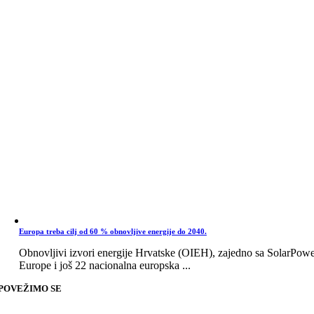
Europa treba cilj od 60 % obnovljive energije do 2040.
Obnovljivi izvori energije Hrvatske (OIEH), zajedno sa SolarPow
Europe i još 22 nacionalna europska ...
POVEŽIMO SE
Go
to