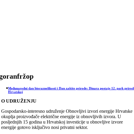
Skip
to
content
goranfržop
Međunarodni dan bioraznolikosti i Dan zaštite prirode: Dinara postaje 12. park prirod
Hrvatskoj
O UDRUŽENJU
Gospodarsko-interesno udruženje Obnovljivi izvori energije Hrvatske
okuplja proizvođače električne energije iz obnovljivih izvora. U
posljednjih 15 godina u Hrvatskoj investicije u obnovljive izvore
energije gotovo isključivo nosi privatni sektor.