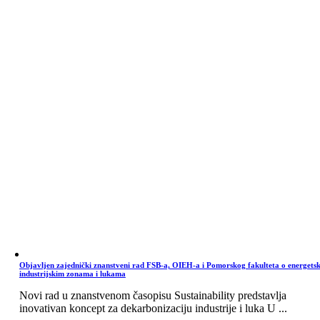
Objavljen zajednički znanstveni rad FSB-a, OIEH-a i Pomorskog fakulteta o energets
industrijskim zonama i lukama
Novi rad u znanstvenom časopisu Sustainability predstavlja
inovativan koncept za dekarbonizaciju industrije i luka U ...