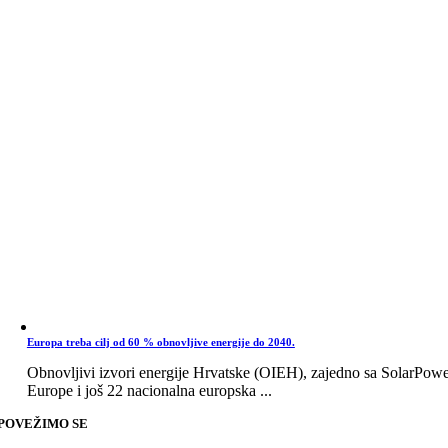
Europa treba cilj od 60 % obnovljive energije do 2040.
Obnovljivi izvori energije Hrvatske (OIEH), zajedno sa SolarPow
Europe i još 22 nacionalna europska ...
POVEŽIMO SE
Go