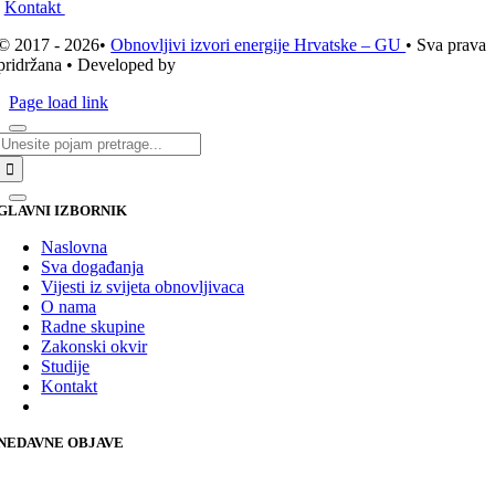
Kontakt
© 2017 - 2026•
Obnovljivi izvori energije Hrvatske – GU
• Sva prava
pridržana • Developed by
ICE STUDIO d.o.o.
Page load link
Traži...
GLAVNI IZBORNIK
Naslovna
Sva događanja
Vijesti iz svijeta obnovljivaca
O nama
Radne skupine
Zakonski okvir
Studije
Kontakt
NEDAVNE OBJAVE