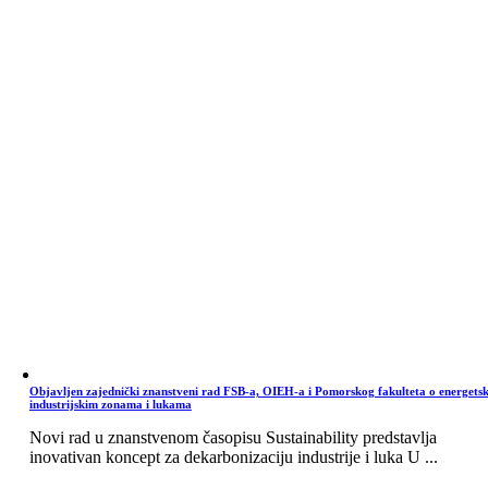
Objavljen zajednički znanstveni rad FSB-a, OIEH-a i Pomorskog fakulteta o energets
industrijskim zonama i lukama
Novi rad u znanstvenom časopisu Sustainability predstavlja
inovativan koncept za dekarbonizaciju industrije i luka U ...