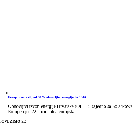
Europa treba cilj od 60 % obnovljive energije do 2040.
Obnovljivi izvori energije Hrvatske (OIEH), zajedno sa SolarPow
Europe i još 22 nacionalna europska ...
POVEŽIMO SE
Go
to