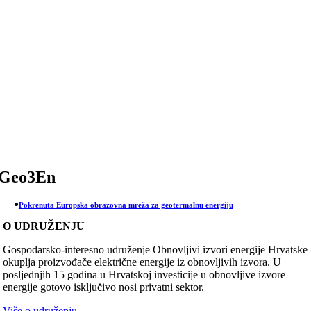
Skip
to
content
Geo3En
Pokrenuta Europska obrazovna mreža za geotermalnu energiju
O UDRUŽENJU
Gospodarsko-interesno udruženje Obnovljivi izvori energije Hrvatske
okuplja proizvođače električne energije iz obnovljivih izvora. U
posljednjih 15 godina u Hrvatskoj investicije u obnovljive izvore
energije gotovo isključivo nosi privatni sektor.
Više o udruženju