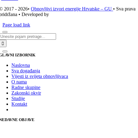
© 2017 - 2026•
Obnovljivi izvori energije Hrvatske – GU
• Sva prava
pridržana • Developed by
ICE STUDIO d.o.o.
Page load link
Traži...
GLAVNI IZBORNIK
Naslovna
Sva događanja
Vijesti iz svijeta obnovljivaca
O nama
Radne skupine
Zakonski okvir
Studije
Kontakt
NEDAVNE OBJAVE