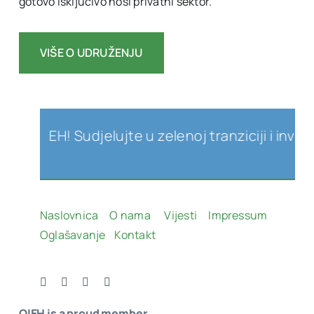
gotovo isključivo nosi privatni sektor.
VIŠE O UDRUŽENJU
ja OIEH! Sudjelujte u zelenoj tranziciji i inves
Naslovnica
O nama
Vijesti
Impressum
Oglašavanje
Kontakt
OIEH is a proud member