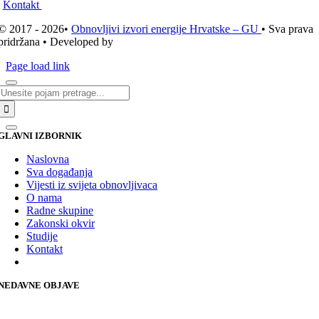
Kontakt
© 2017 - 2026•
Obnovljivi izvori energije Hrvatske – GU
• Sva prava
pridržana • Developed by
ICE STUDIO d.o.o.
Page load link
Traži...
GLAVNI IZBORNIK
Naslovna
Sva događanja
Vijesti iz svijeta obnovljivaca
O nama
Radne skupine
Zakonski okvir
Studije
Kontakt
NEDAVNE OBJAVE