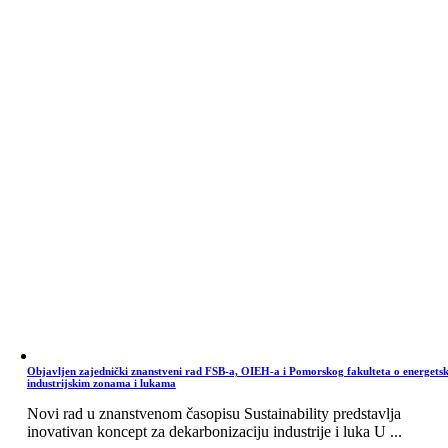
Objavljen zajednički znanstveni rad FSB-a, OIEH-a i Pomorskog fakulteta o energets
industrijskim zonama i lukama
Novi rad u znanstvenom časopisu Sustainability predstavlja
inovativan koncept za dekarbonizaciju industrije i luka U ...