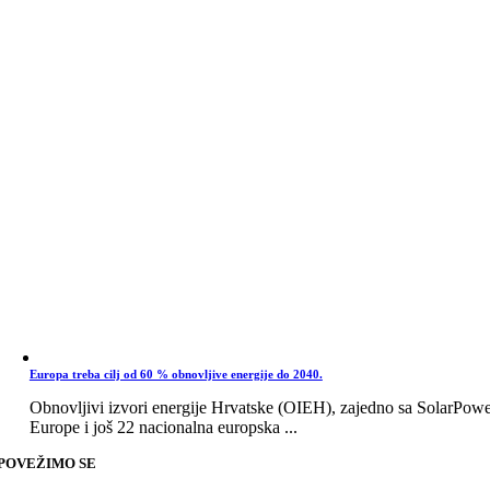
Europa treba cilj od 60 % obnovljive energije do 2040.
Obnovljivi izvori energije Hrvatske (OIEH), zajedno sa SolarPow
Europe i još 22 nacionalna europska ...
POVEŽIMO SE
Go