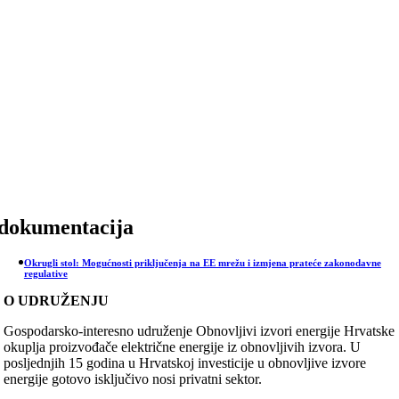
Skip
to
content
dokumentacija
Okrugli stol: Mogućnosti priključenja na EE mrežu i izmjena prateće zakonodavne
regulative
O UDRUŽENJU
Gospodarsko-interesno udruženje Obnovljivi izvori energije Hrvatske
okuplja proizvođače električne energije iz obnovljivih izvora. U
posljednjih 15 godina u Hrvatskoj investicije u obnovljive izvore
energije gotovo isključivo nosi privatni sektor.