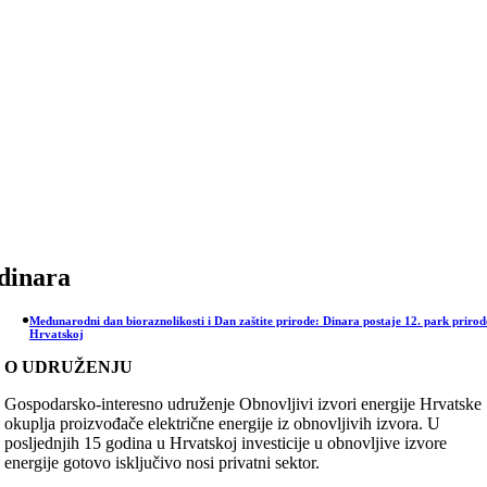
Skip
to
content
dinara
Međunarodni dan bioraznolikosti i Dan zaštite prirode: Dinara postaje 12. park prirod
Hrvatskoj
O UDRUŽENJU
Gospodarsko-interesno udruženje Obnovljivi izvori energije Hrvatske
okuplja proizvođače električne energije iz obnovljivih izvora. U
posljednjih 15 godina u Hrvatskoj investicije u obnovljive izvore
energije gotovo isključivo nosi privatni sektor.