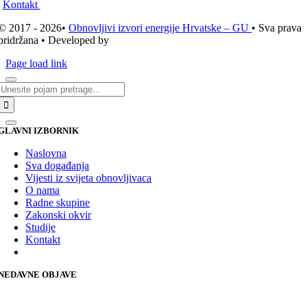
Kontakt
© 2017 - 2026•
Obnovljivi izvori energije Hrvatske – GU
• Sva prava
pridržana • Developed by
ICE STUDIO d.o.o.
Page load link
Traži...
GLAVNI IZBORNIK
Naslovna
Sva događanja
Vijesti iz svijeta obnovljivaca
O nama
Radne skupine
Zakonski okvir
Studije
Kontakt
NEDAVNE OBJAVE