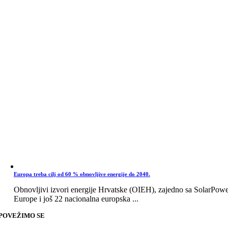
Europa treba cilj od 60 % obnovljive energije do 2040.
Obnovljivi izvori energije Hrvatske (OIEH), zajedno sa SolarPow
Europe i još 22 nacionalna europska ...
POVEŽIMO SE
Go