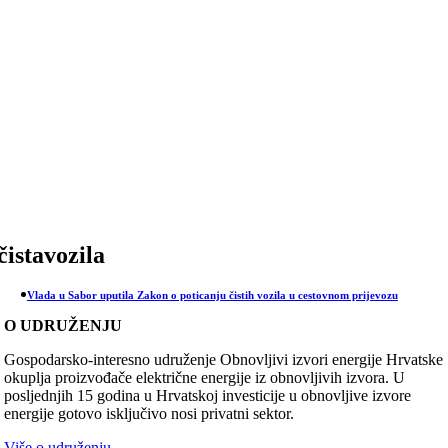
Skip
to
content
čistavozila
Vlada u Sabor uputila Zakon o poticanju čistih vozila u cestovnom prijevozu
O UDRUŽENJU
Gospodarsko-interesno udruženje Obnovljivi izvori energije Hrvatske
okuplja proizvođače električne energije iz obnovljivih izvora. U
posljednjih 15 godina u Hrvatskoj investicije u obnovljive izvore
energije gotovo isključivo nosi privatni sektor.
Više o udruženju