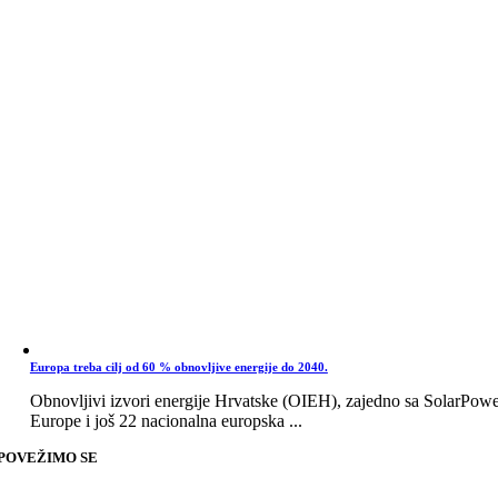
Europa treba cilj od 60 % obnovljive energije do 2040.
Obnovljivi izvori energije Hrvatske (OIEH), zajedno sa SolarPow
Europe i još 22 nacionalna europska ...
POVEŽIMO SE
Go
to