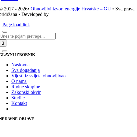
© 2017 - 2026•
Obnovljivi izvori energije Hrvatske – GU
• Sva prava
pridržana • Developed by
ICE STUDIO d.o.o.
Page load link
Traži...
GLAVNI IZBORNIK
Naslovna
Sva događanja
Vijesti iz svijeta obnovljivaca
O nama
Radne skupine
Zakonski okvir
Studije
Kontakt
NEDAVNE OBJAVE