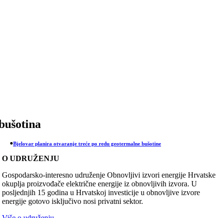
Skip
to
content
bušotina
Bjelovar planira otvaranje treće po redu geotermalne bušotine
O UDRUŽENJU
Gospodarsko-interesno udruženje Obnovljivi izvori energije Hrvatske
okuplja proizvođače električne energije iz obnovljivih izvora. U
posljednjih 15 godina u Hrvatskoj investicije u obnovljive izvore
energije gotovo isključivo nosi privatni sektor.
Više o udruženju