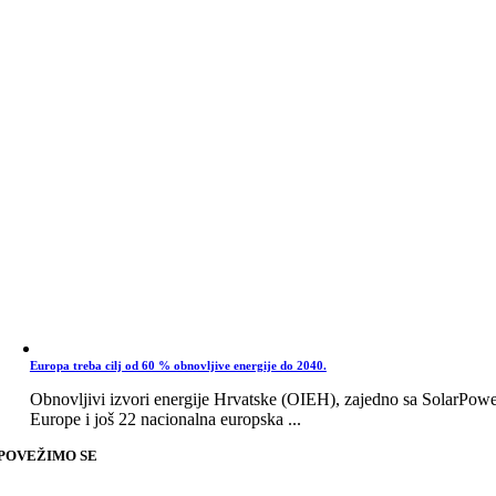
Europa treba cilj od 60 % obnovljive energije do 2040.
Obnovljivi izvori energije Hrvatske (OIEH), zajedno sa SolarPow
Europe i još 22 nacionalna europska ...
POVEŽIMO SE
Go
to