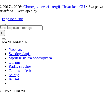
© 2017 - 2026•
Obnovljivi izvori energije Hrvatske – GU
• Sva prava
pridržana • Developed by
ICE STUDIO d.o.o.
Page load link
Traži...
GLAVNI IZBORNIK
Naslovna
Sva događanja
Vijesti iz svijeta obnovljivaca
O nama
Radne skupine
Zakonski okvir
Studije
Kontakt
NEDAVNE OBJAVE