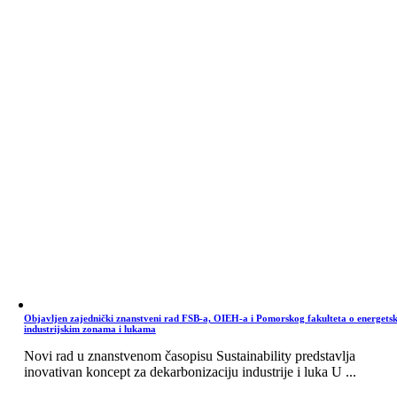
Objavljen zajednički znanstveni rad FSB-a, OIEH-a i Pomorskog fakulteta o energets
industrijskim zonama i lukama
Novi rad u znanstvenom časopisu Sustainability predstavlja
inovativan koncept za dekarbonizaciju industrije i luka U ...