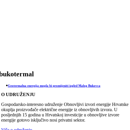
Skip
to
content
bukotermal
Geotermalna energija mogla bi promijeniti izgled Malog Bukovca
O UDRUŽENJU
Gospodarsko-interesno udruženje Obnovljivi izvori energije Hrvatske
okuplja proizvođače električne energije iz obnovljivih izvora. U
posljednjih 15 godina u Hrvatskoj investicije u obnovljive izvore
energije gotovo isključivo nosi privatni sektor.
Više o udruženju