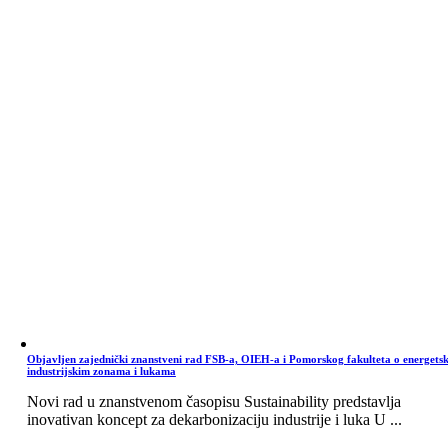
Objavljen zajednički znanstveni rad FSB-a, OIEH-a i Pomorskog fakulteta o energets
industrijskim zonama i lukama
Novi rad u znanstvenom časopisu Sustainability predstavlja
inovativan koncept za dekarbonizaciju industrije i luka U ...