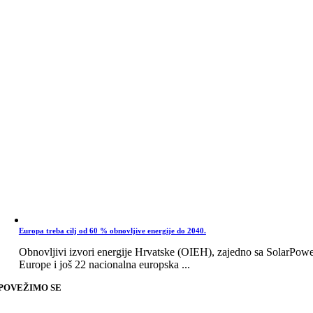
Europa treba cilj od 60 % obnovljive energije do 2040.
Obnovljivi izvori energije Hrvatske (OIEH), zajedno sa SolarPow
Europe i još 22 nacionalna europska ...
POVEŽIMO SE
Go
to