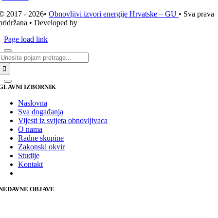
© 2017 - 2026•
Obnovljivi izvori energije Hrvatske – GU
• Sva prava
pridržana • Developed by
ICE STUDIO d.o.o.
Page load link
Traži...
GLAVNI IZBORNIK
Naslovna
Sva događanja
Vijesti iz svijeta obnovljivaca
O nama
Radne skupine
Zakonski okvir
Studije
Kontakt
NEDAVNE OBJAVE