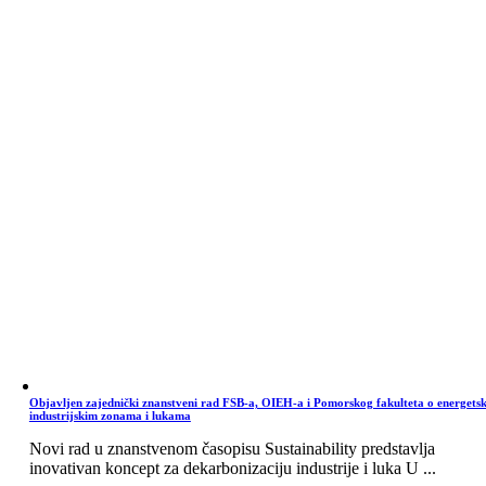
Objavljen zajednički znanstveni rad FSB-a, OIEH-a i Pomorskog fakulteta o energets
industrijskim zonama i lukama
Novi rad u znanstvenom časopisu Sustainability predstavlja
inovativan koncept za dekarbonizaciju industrije i luka U ...