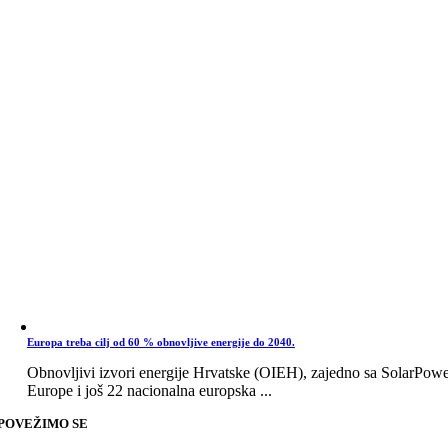
Europa treba cilj od 60 % obnovljive energije do 2040.
Obnovljivi izvori energije Hrvatske (OIEH), zajedno sa SolarPow
Europe i još 22 nacionalna europska ...
POVEŽIMO SE
Go