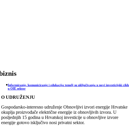
Skip
to
content
biznis
Informiranje, komuniciranje i edukacija temelj su uključivanja u novi investicijski cikl
u OIE sektor
O UDRUŽENJU
Gospodarsko-interesno udruženje Obnovljivi izvori energije Hrvatske
okuplja proizvođače električne energije iz obnovljivih izvora. U
posljednjih 15 godina u Hrvatskoj investicije u obnovljive izvore
energije gotovo isključivo nosi privatni sektor.