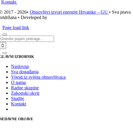
Kontakt
© 2017 - 2026•
Obnovljivi izvori energije Hrvatske – GU
• Sva prava
pridržana • Developed by
ICE STUDIO d.o.o.
Page load link
Traži...
GLAVNI IZBORNIK
Naslovna
Sva događanja
Vijesti iz svijeta obnovljivaca
O nama
Radne skupine
Zakonski okvir
Studije
Kontakt
NEDAVNE OBJAVE