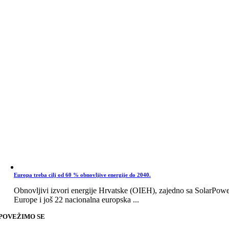
Europa treba cilj od 60 % obnovljive energije do 2040.
Obnovljivi izvori energije Hrvatske (OIEH), zajedno sa SolarPow
Europe i još 22 nacionalna europska ...
POVEŽIMO SE
Go