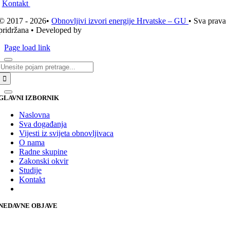
Kontakt
© 2017 - 2026•
Obnovljivi izvori energije Hrvatske – GU
• Sva prava
pridržana • Developed by
ICE STUDIO d.o.o.
Page load link
Traži...
GLAVNI IZBORNIK
Naslovna
Sva događanja
Vijesti iz svijeta obnovljivaca
O nama
Radne skupine
Zakonski okvir
Studije
Kontakt
NEDAVNE OBJAVE