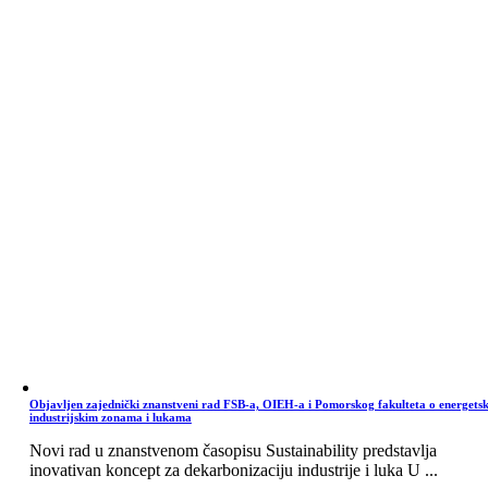
Objavljen zajednički znanstveni rad FSB-a, OIEH-a i Pomorskog fakulteta o energets
industrijskim zonama i lukama
Novi rad u znanstvenom časopisu Sustainability predstavlja
inovativan koncept za dekarbonizaciju industrije i luka U ...