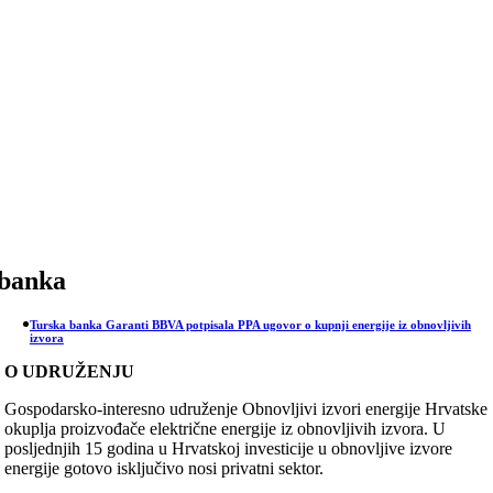
Skip
to
content
banka
Turska banka Garanti BBVA potpisala PPA ugovor o kupnji energije iz obnovljivih
izvora
O UDRUŽENJU
Gospodarsko-interesno udruženje Obnovljivi izvori energije Hrvatske
okuplja proizvođače električne energije iz obnovljivih izvora. U
posljednjih 15 godina u Hrvatskoj investicije u obnovljive izvore
energije gotovo isključivo nosi privatni sektor.