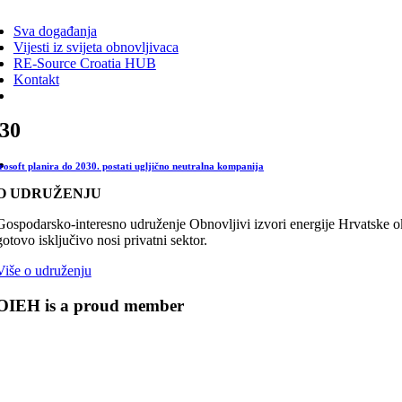
ggle
vigation
Sva događanja
Vijesti iz svijeta obnovljivaca
RE-Source Croatia HUB
Kontakt
30
rosoft planira do 2030. postati ugljično neutralna kompanija
O UDRUŽENJU
Gospodarsko-interesno udruženje Obnovljivi izvori energije Hrvatske oku
gotovo isključivo nosi privatni sektor.
Više o udruženju
OIEH is a proud member