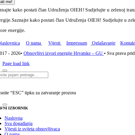
lati me!
znajte kako postati član Udruženja OIEH! Sudjelujte u zelenoj tranz
ergije.
Saznajte kako postati član Udruženja OIEH! Sudjelujte u zelen
vore energije.
Naslovnica
O nama
Vijesti
Impressum
Oglašavanje
Kontak
017 - 2026•
Obnovljivi izvori energije Hrvatske – GU
• Sva prava pri
Page load link
i...
isnite “ESC” tipku za zatvaranje prozora
VNI IZBORNIK
Naslovna
Sva događanja
Vijesti iz svijeta obnovljivaca
O nama