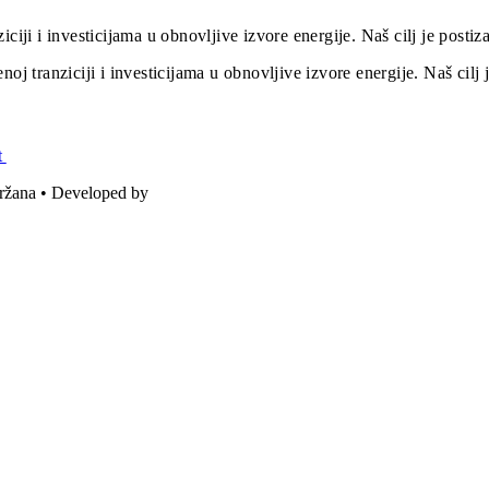
iciji i investicijama u obnovljive izvore energije. Naš cilj je post
oj tranziciji i investicijama u obnovljive izvore energije. Naš cil
t
držana • Developed by
ICE STUDIO d.o.o.