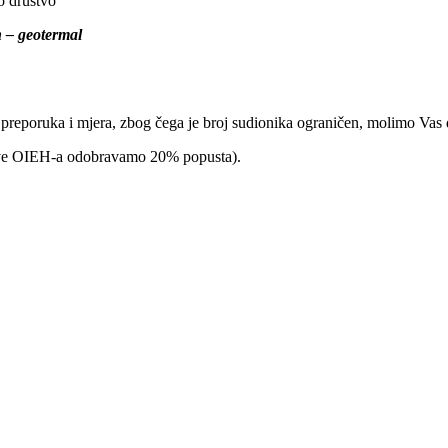
o društvo
in – geotermal
h preporuka i mjera, zbog čega je broj sudionika ograničen, molimo Vas 
nove OIEH-a odobravamo 20% popusta).