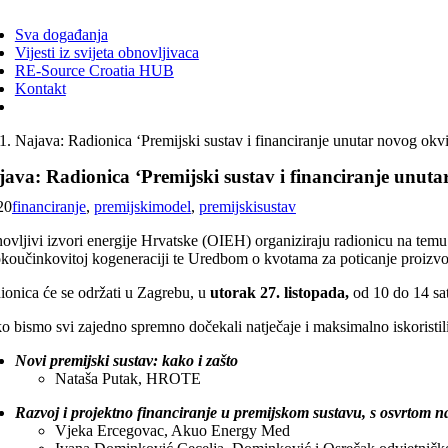
ggle
vigation
Sva događanja
Vijesti iz svijeta obnovljivaca
RE-Source Croatia HUB
Kontakt
Najava: Radionica ‘Premijski sustav i financiranje unutar novog okvi
java: Radionica ‘Premijski sustav i financiranje unuta
20
financiranje
,
premijskimodel
,
premijskisustav
ovljivi izvori energije Hrvatske (OIEH) organiziraju radionicu na temu
okoučinkovitoj kogeneraciji te Uredbom o kvotama za poticanje proizvodn
ionica će se održati u Zagrebu,
u
utorak 27. listopada,
od 10 do 14 sat
 bismo svi zajedno spremno dočekali natječaje i maksimalno iskoristili p
Novi premijski sustav: kako i zašto
Nataša Putak, HROTE
Razvoj i projektno financiranje u premijskom sustavu, s osvrtom 
Vjeka Ercegovac, Akuo Energy Med