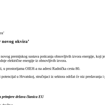
ra’
r novog okvira’
 novog premijskog sustava poticanja obnovljivih izvora energije, koji 
je električne energije iz obnovljivih izvora.
i, u prostorijama OIEH-a na adresi Radnička cesta 80.
otencijal u Hrvatskoj, stručnjaci iz sektora održat će niz predavanja i 
na primjere država članica EU