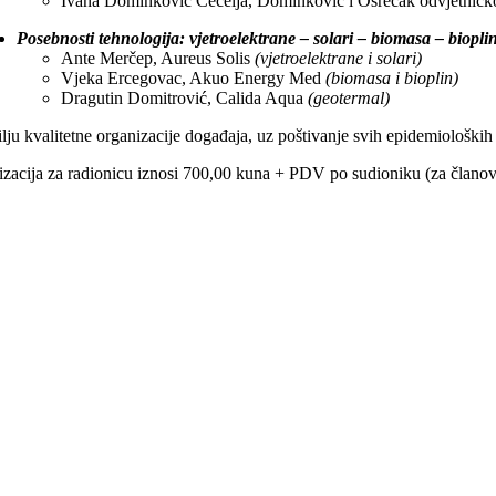
Ivana Dominković Cecelja, Dominković i Osrečak odvjetničk
Posebnosti tehnologija: vjetroelektrane – solari – biomasa – biopl
Ante Merčep, Aureus Solis
(vjetroelektrane i solari)
Vjeka Ercegovac, Akuo Energy Med
(biomasa i bioplin)
Dragutin Domitrović, Calida Aqua
(geotermal)
ilju kvalitetne organizacije događaja, uz poštivanje svih epidemiološki
izacija za radionicu iznosi 700,00 kuna + PDV po sudioniku (za čla