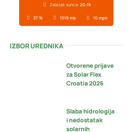
Zalazak sunca:
20:16
37 %
1019 mb
10 mph
IZBOR UREDNIKA
Otvorene prijave
za Solar Flex
Croatia 2026
Slaba hidrologija
i nedostatak
solarnih