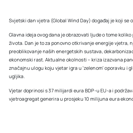
Svjetski dan vjetra (Global Wind Day) događaj je koji se o
Glavna ideja ovog dana je obrazovati ljude o tome koliko 
života. Dan je to za ponovno otkrivanje energije vjetra,
preoblikovanje naših energetskih sustava, dekarbonizac
ekonomski rast. Aktualne okolnosti – kriza izazvana pa
značajnu ulogu koju vjetar igra u ‘zelenom’ oporavku i g
ugljika.
Vjetar doprinosi s 37 milijardi eura BDP-u EU-a i podrža
vjetroagregat generira u prosjeku 10 milijuna eura ekon