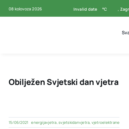
Skip
08 kolovoza 2026
Invalid date
°C
, Zag
to
content
Sv
Obilježen Svjetski dan vjetra
15/06/2021
energijavjetra
,
svjetskidanvjetra
,
vjetroelektrane