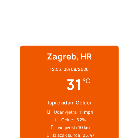
Zagreb, HR
12:53,
08/08/2026
31
°C
Isprekidani Oblaci
Udar vjetra:
11 mph
Oblaci:
62%
Vidljivost:
10 km
Izlazak sunca:
05:47