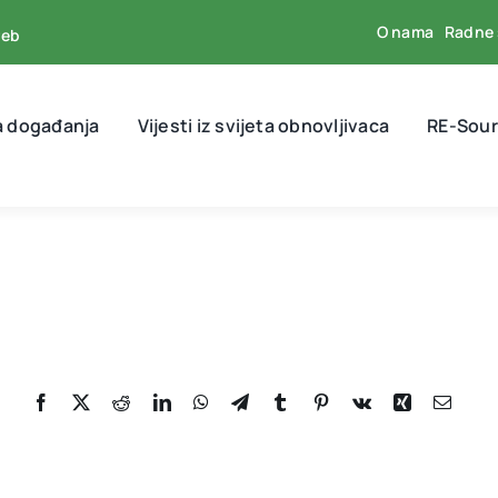
O nama
Radne 
reb
a događanja
Vijesti iz svijeta obnovljivaca
RE-Sour