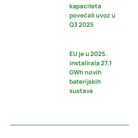
kapaciteta
povećali uvoz u
Q3 2025
EU je u 2025.
instalirala 27,1
GWh novih
baterijskih
sustava