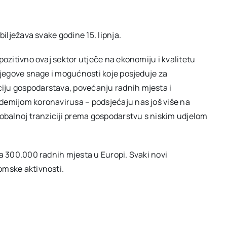
bilježava svake godine 15. lipnja.
pozitivno ovaj sektor utječe na ekonomiju i kvalitetu
 njegove snage i mogućnosti koje posjeduje za
iju gospodarstava, povećanju radnih mjesta i
ndemijom koronavirusa – podsjećaju nas još više na
lobalnoj tranziciji prema gospodarstvu s niskim udjelom
va 300.000 radnih mjesta u Europi. Svaki novi
omske aktivnosti.