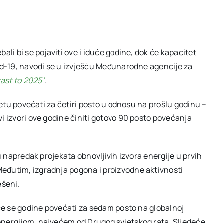
ali bi se pojaviti ove i iduće godine, dok će kapacitet
vid-19, navodi se u izvješću Međunarodne agencije za
ast to 2025’
.
ijetu povećati za četiri posto u odnosu na prošlu godinu –
i izvori ove godine činiti gotovo 90 posto povećanja
su napredak projekata obnovljivih izvora energije u prvih
eđutim, izgradnja pogona i proizvodne aktivnosti
ešeni.
 će se godine povećati za sedam posto na globalnoj
energijom, najvećem od Drugog svjetskog rata. Sljedeće