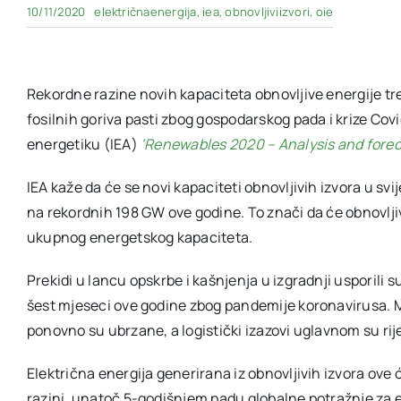
10/11/2020
električnaenergija
,
iea
,
obnovljiviizvori
,
oie
Rekordne razine novih kapaciteta obnovljive energije treb
fosilnih goriva pasti zbog gospodarskog pada i krize Co
energetiku (IEA)
‘Renewables 2020 – Analysis and forec
IEA kaže da će se novi kapaciteti obnovljivih izvora u sv
na rekordnih 198 GW ove godine. To znači da će obnovljiv
ukupnog energetskog kapaciteta.
Prekidi u lancu opskrbe i kašnjenja u izgradnji usporili 
šest mjeseci ove godine zbog pandemije koronavirusa. M
ponovno su ubrzane, a logistički izazovi uglavnom su rij
Električna energija generirana iz obnovljivih izvora ove
razini, unatoč 5-godišnjem padu globalne potražnje za 