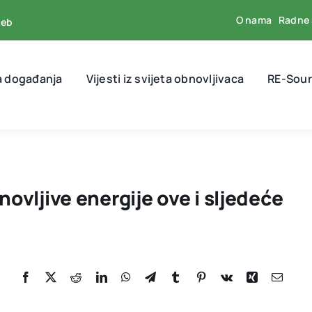
O nama
Radne 
reb
a događanja
Vijesti iz svijeta obnovljivaca
RE-Sour
novljive energije ove i sljedeće