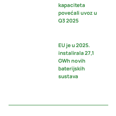
kapaciteta
povećali uvoz u
Q3 2025
EU je u 2025.
instalirala 27,1
GWh novih
baterijskih
sustava