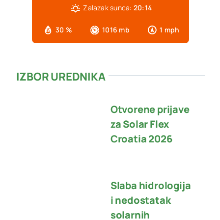
Zalazak sunca:
20:14
30 %
1016 mb
1 mph
IZBOR UREDNIKA
Otvorene prijave
za Solar Flex
Croatia 2026
Slaba hidrologija
i nedostatak
solarnih