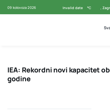
Skip
09 kolovoza 2026
Invalid date
°C
, Zag
to
content
Sv
IEA: Rekordni novi kapacitet ob
godine