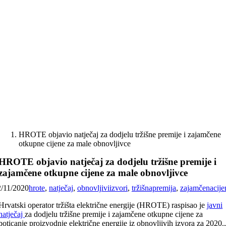
Skip
to
content
HROTE objavio natječaj za dodjelu tržišne premije i zajamčene
otkupne cijene za male obnovljivce
HROTE objavio natječaj za dodjelu tržišne premije i
zajamčene otkupne cijene za male obnovljivce
2/11/2020
hrote
,
natječaj
,
obnovljiviizvori
,
tržišnapremija
,
zajamčenacije
Hrvatski operator tržišta električne energije (HROTE) raspisao je
javni
natječaj
za dodjelu tržišne premije i zajamčene otkupne cijene za
poticanje proizvodnje električne energije iz obnovljivih izvora za 2020.