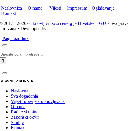
Naslovnica
O nama
Vijesti
Impressum
Oglašavanje
Kontakt
© 2017 - 2026•
Obnovljivi izvori energije Hrvatske – GU
• Sva prava
pridržana • Developed by
ICE STUDIO d.o.o.
Page load link
Traži...
GLAVNI IZBORNIK
Naslovna
Sva događanja
Vijesti iz svijeta obnovljivaca
O nama
Radne skupine
Zakonski okvir
Studije
Kontakt