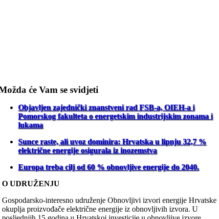
Možda će Vam se svidjeti
Objavljen zajednički znanstveni rad FSB-a, OIEH-a i
Pomorskog fakulteta o energetskim industrijskim zonama i
lukama
Sunce raste, ali uvoz dominira: Hrvatska u lipnju 32,7 %
električne energije osigurala iz inozemstva
Europa treba cilj od 60 % obnovljive energije do 2040.
O UDRUŽENJU
Gospodarsko-interesno udruženje Obnovljivi izvori energije Hrvatske
okuplja proizvođače električne energije iz obnovljivih izvora. U
posljednjih 15 godina u Hrvatskoj investicije u obnovljive izvore