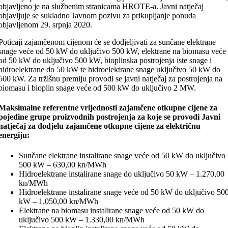
objavljeno je na službenim stranicama HROTE-a. Javni natječaj
objavljuje se sukladno Javnom pozivu za prikupljanje ponuda
objavljenom 29. srpnja 2020.
Poticaji zajamčenom cijenom će se dodjeljivati za sunčane elektrane
snage veće od 50 kW do uključivo 500 kW, elektrane na biomasu veće
od 50 kW do uključivo 500 kW, bioplinska postrojenja iste snage i
hidroelektrane do 50 kW te hidroelektrane snage uključivo 50 kW do
500 kW. Za tržišnu premiju provodi se javni natječaj za postrojenja na
biomasu i bioplin snage veće od 500 kW do uključivo 2 MW.
Maksimalne referentne vrijednosti zajamčene otkupne cijene za
pojedine grupe proizvodnih postrojenja za koje se provodi Javni
natječaj za dodjelu zajamčene otkupne cijene za električnu
energiju:
Sunčane elektrane instalirane snage veće od 50 kW do uključivo
500 kW – 630,00 kn/MWh
Hidroelektrane instalirane snage do uključivo 50 kW – 1.270,00
kn/MWh
Hidroelektrane instalirane snage veće od 50 kW do uključivo 50
kW – 1.050,00 kn/MWh
Elektrane na biomasu instalirane snage veće od 50 kW do
uključivo 500 kW – 1.330,00 kn/MWh