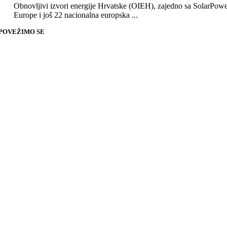
Obnovljivi izvori energije Hrvatske (OIEH), zajedno sa SolarPow
Europe i još 22 nacionalna europska ...
POVEŽIMO SE
Go
to
Top