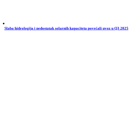
Slaba hidrologija i nedostatak solarnih kapaciteta povećali uvoz u Q3 2025