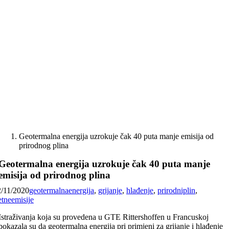
Skip
to
content
Geotermalna energija uzrokuje čak 40 puta manje emisija od
prirodnog plina
Geotermalna energija uzrokuje čak 40 puta manje
emisija od prirodnog plina
2/11/2020
geotermalnaenergija
,
grijanje
,
hlađenje
,
prirodniplin
,
etneemisije
Istraživanja koja su provedena u GTE Rittershoffen u Francuskoj
pokazala su da geotermalna energija pri primjeni za grijanje i hlađenje