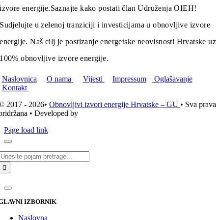
izvore energije.
Saznajte kako postati član Udruženja OIEH!
Sudjelujte u zelenoj tranziciji i investicijama u obnovljive izvore
energije. Naš cilj je postizanje energetske neovisnosti Hrvatske uz
100% obnovljive izvore energije.
Naslovnica
O nama
Vijesti
Impressum
Oglašavanje
Kontakt
© 2017 - 2026•
Obnovljivi izvori energije Hrvatske – GU
• Sva prava
pridržana • Developed by
ICE STUDIO d.o.o.
Page load link
Traži...
GLAVNI IZBORNIK
Naslovna