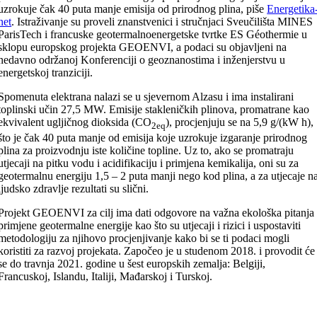
uzrokuje čak 40 puta manje emisija od prirodnog plina, piše
Energetika
net
. Istraživanje su proveli znanstvenici i stručnjaci Sveučilišta MINES
ParisTech i francuske geotermalnoenergetske tvrtke ES Géothermie u
sklopu europskog projekta GEOENVI, a podaci su objavljeni na
nedavno održanoj Konferenciji o geoznanostima i inženjerstvu u
energetskoj tranziciji.
Spomenuta elektrana nalazi se u sjevernom Alzasu i ima instalirani
toplinski učin 27,5 MW. Emisije stakleničkih plinova, promatrane kao
ekvivalent ugljičnog dioksida (CO
), procjenjuju se na 5,9 g/(kW h),
2eq
što je čak 40 puta manje od emisija koje uzrokuje izgaranje prirodnog
plina za proizvodnju iste količine topline. Uz to, ako se promatraju
utjecaji na pitku vodu i acidifikaciju i primjena kemikalija, oni su za
geotermalnu energiju 1,5 – 2 puta manji nego kod plina, a za utjecaje n
ljudsko zdravlje rezultati su slični.
Projekt GEOENVI za cilj ima dati odgovore na važna ekološka pitanja
primjene geotermalne energije kao što su utjecaji i rizici i uspostaviti
metodologiju za njihovo procjenjivanje kako bi se ti podaci mogli
koristiti za razvoj projekata. Započeo je u studenom 2018. i provodit će
se do travnja 2021. godine u šest europskih zemalja: Belgiji,
Francuskoj, Islandu, Italiji, Mađarskoj i Turskoj.