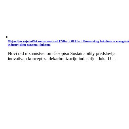
Objavljen zajednički znanstveni rad FSB-a, OIEH-a i Pomorskog fakulteta o energets
industrijskim zonama i lukama
Novi rad u znanstvenom časopisu Sustainability predstavlja
inovativan koncept za dekarbonizaciju industrije i luka U ...