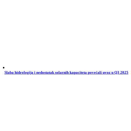
Slaba hidrologija i nedostatak solarnih kapaciteta povećali uvoz u Q3 2025