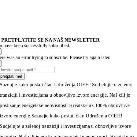
PRETPLATITE SE NA NAŠ NEWSLETTER
u have been successfully subscribed.
re was an error trying to subscribe. Please try again later.
pretplati me!
Saznajte kako postati član Udruženja OIEH! Sudjelujte u zelenoj
tranziciji i investicijama u obnovljive izvore energije. Naš cilj je
postizanje energetske neovisnosti Hrvatske uz 100% obnovljive
izvore energije.
Saznajte kako postati član Udruženja OIEH!
Sudjelujte u zelenoj tranziciji i investicijama u obnovljive izvore
energije. Naš cilj je postizanje energetske neovisnosti Hrvatske uz