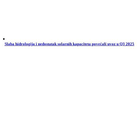
Slaba hidrologija i nedostatak solarnih kapaciteta povećali uvoz u Q3 2025