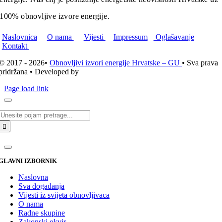
100% obnovljive izvore energije.
Naslovnica
O nama
Vijesti
Impressum
Oglašavanje
Kontakt
© 2017 - 2026•
Obnovljivi izvori energije Hrvatske – GU
• Sva prava
pridržana • Developed by
ICE STUDIO d.o.o.
Page load link
Traži...
GLAVNI IZBORNIK
Naslovna
Sva događanja
Vijesti iz svijeta obnovljivaca
O nama
Radne skupine
Zakonski okvir