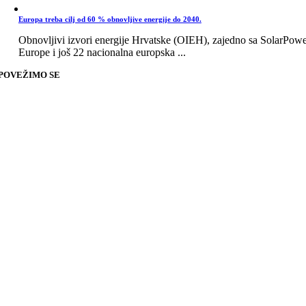
Europa treba cilj od 60 % obnovljive energije do 2040.
Obnovljivi izvori energije Hrvatske (OIEH), zajedno sa SolarPow
Europe i još 22 nacionalna europska ...
POVEŽIMO SE
Go
to
Top