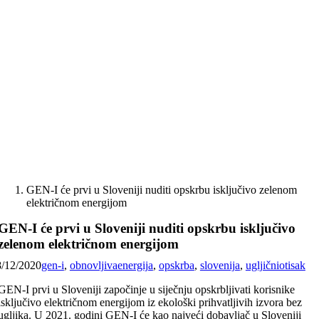
Skip
to
content
GEN-I će prvi u Sloveniji nuditi ​​opskrbu isključivo zelenom
električnom energijom
GEN-I će prvi u Sloveniji nuditi ​​opskrbu isključivo
zelenom električnom energijom
8/12/2020
gen-i
,
obnovljivaenergija
,
opskrba
,
slovenija
,
ugljičniotisak
GEN-I prvi u Sloveniji započinje u siječnju opskrbljivati ​​korisnike
isključivo električnom energijom iz ekološki prihvatljivih izvora bez
ugljika. U 2021. godini GEN-I će kao najveći dobavljač u Sloveniji