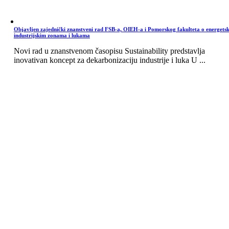
Objavljen zajednički znanstveni rad FSB-a, OIEH-a i Pomorskog fakulteta o energets
industrijskim zonama i lukama
Novi rad u znanstvenom časopisu Sustainability predstavlja
inovativan koncept za dekarbonizaciju industrije i luka U ...