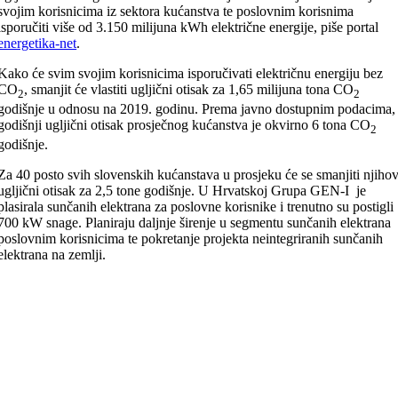
svojim korisnicima iz sektora kućanstva te poslovnim korisnima
isporučiti više od 3.150 milijuna kWh električne energije, piše portal
energetika-net
.
Kako će svim svojim korisnicima isporučivati​​ električnu energiju bez
CO
, smanjit će vlastiti
ugljični otisak za 1,65 milijuna tona CO
2
2
godišnje u odnosu na 2019. godinu. Prema javno dostupnim podacima,
godišnji ugljični otisak prosječnog kućanstva je okvirno 6 tona CO
2
godišnje.
Za 40 posto svih slovenskih kućanstava u prosjeku će se smanjiti njiho
ugljični otisak za 2,5 tone godišnje. U Hrvatskoj Grupa GEN-I je
plasirala sunčanih elektrana za poslovne korisnike i trenutno su postigli
700 kW snage. Planiraju daljnje širenje u segmentu sunčanih elektrana
poslovnim korisnicima te pokretanje projekta neintegriranih sunčanih
elektrana na zemlji.