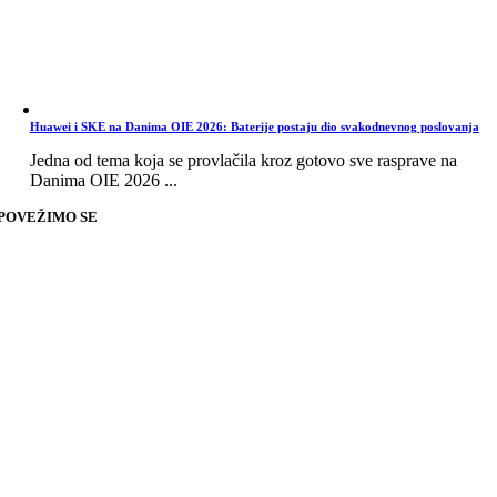
Huawei i SKE na Danima OIE 2026: Baterije postaju dio svakodnevnog poslovanja
Jedna od tema koja se provlačila kroz gotovo sve rasprave na
Danima OIE 2026 ...
POVEŽIMO SE
Go
to
Top