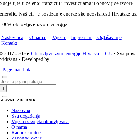
Sudjelujte u zelenoj tranziciji i investicijama u obnovljive izvore
energije. Naš cilj je postizanje energetske neovisnosti Hrvatske uz
100% obnovljive izvore energije.
Naslovnica
O nama
Vijesti
Impressum
Oglašavanje
Kontakt
© 2017 - 2026•
Obnovljivi izvori energije Hrvatske – GU
• Sva prava
pridržana • Developed by
ICE STUDIO d.o.o.
Page load link
Traži...
GLAVNI IZBORNIK
Naslovna
Sva događanja
Vijesti iz svijeta obnovljivaca
O nama
Radne skupine
Zakonski okvir