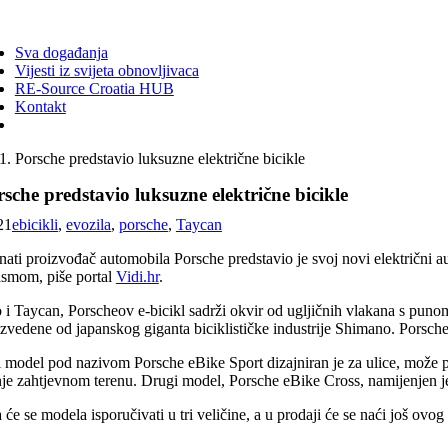
ggle
vigation
Sva događanja
Vijesti iz svijeta obnovljivaca
RE-Source Croatia HUB
Kontakt
Porsche predstavio luksuzne električne bicikle
sche predstavio luksuzne električne bicikle
21
ebicikli
,
evozila
,
porsche
,
Taycan
nati proizvođač automobila Porsche predstavio je svoj novi električni au
ismom, piše portal
Vidi.hr
.
 i Taycan, Porscheov e-bicikl sadrži okvir od ugljičnih vlakana s puno
zvedene od japanskog giganta biciklističke industrije Shimano. Porsche 
i model pod nazivom Porsche eBike Sport dizajniran je za ulice, može p
je zahtjevnom terenu. Drugi model, Porsche eBike Cross, namijenjen je 
će se modela isporučivati ​​u tri veličine, a u prodaji će se naći još ov