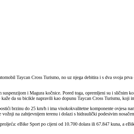
tomobil Taycan Cross Turismo, no uz njega debitira i s dva svoja prva e
m suspenzijom i Magura kočnice. Pored toga, opremljeni su i sličnim ko
kaže da su bicikle napravili kao dopunu Taycan Cross Turismu, koji ima 
ostići brzinu do 25 km/h i ima visokokvalitetne komponente ovjesa nam
vožnji na zahtjevnijem terenu i dolazi s hidraulički podesivim nosačem
og proljeća: eBike Sport po cijeni od 10.700 dolara ili 67.847 kuna, a eB