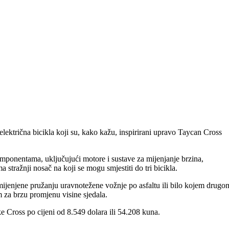
lektrična bicikla koji su, kako kažu, inspirirani upravo Taycan Cross
mponentama, uključujući motore i sustave za mijenjanje brzina,
stražnji nosač na koji se mogu smjestiti do tri bicikla.
ijenjene pružanju uravnotežene vožnje po asfaltu ili bilo kojem drugo
 za brzu promjenu visine sjedala.
ike Cross po cijeni od 8.549 dolara ili 54.208 kuna.