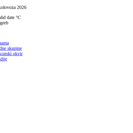
Skip
kolovoza 2026
to
lid date
°C
content
agreb
on
nama
dne skupine
konski okvir
dije