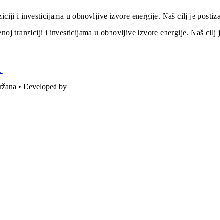
iciji i investicijama u obnovljive izvore energije. Naš cilj je post
oj tranziciji i investicijama u obnovljive izvore energije. Naš cil
t
držana • Developed by
ICE STUDIO d.o.o.