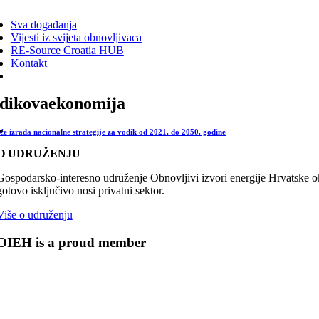
ggle
vigation
Sva događanja
Vijesti iz svijeta obnovljivaca
RE-Source Croatia HUB
Kontakt
dikovaekonomija
će izrada nacionalne strategije za vodik od 2021. do 2050. godine
O UDRUŽENJU
Gospodarsko-interesno udruženje Obnovljivi izvori energije Hrvatske oku
gotovo isključivo nosi privatni sektor.
Više o udruženju
OIEH is a proud member