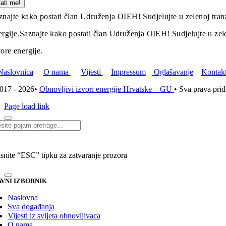
lati me!
znajte kako postati član Udruženja OIEH! Sudjelujte u zelenoj tranz
ergije.
Saznajte kako postati član Udruženja OIEH! Sudjelujte u zelen
vore energije.
Naslovnica
O nama
Vijesti
Impressum
Oglašavanje
Kontak
017 - 2026•
Obnovljivi izvori energije Hrvatske – GU
• Sva prava pri
Page load link
i...
isnite “ESC” tipku za zatvaranje prozora
VNI IZBORNIK
Naslovna
Sva događanja
Vijesti iz svijeta obnovljivaca
O nama