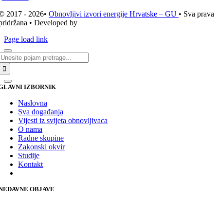
© 2017 - 2026•
Obnovljivi izvori energije Hrvatske – GU
• Sva prava
pridržana • Developed by
ICE STUDIO d.o.o.
Page load link
Traži...
GLAVNI IZBORNIK
Naslovna
Sva događanja
Vijesti iz svijeta obnovljivaca
O nama
Radne skupine
Zakonski okvir
Studije
Kontakt
NEDAVNE OBJAVE