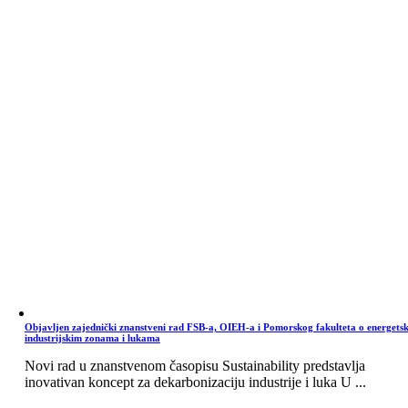
Objavljen zajednički znanstveni rad FSB-a, OIEH-a i Pomorskog fakulteta o energets
industrijskim zonama i lukama
Novi rad u znanstvenom časopisu Sustainability predstavlja
inovativan koncept za dekarbonizaciju industrije i luka U ...