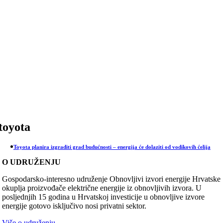
Skip
to
content
toyota
Toyota planira izgraditi grad budućnosti – energija će dolaziti od vodikovih ćelija
O UDRUŽENJU
Gospodarsko-interesno udruženje Obnovljivi izvori energije Hrvatske
okuplja proizvođače električne energije iz obnovljivih izvora. U
posljednjih 15 godina u Hrvatskoj investicije u obnovljive izvore
energije gotovo isključivo nosi privatni sektor.
Više o udruženju