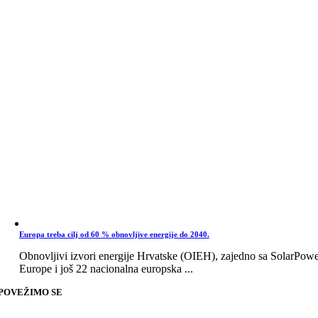
Europa treba cilj od 60 % obnovljive energije do 2040.
Obnovljivi izvori energije Hrvatske (OIEH), zajedno sa SolarPow
Europe i još 22 nacionalna europska ...
POVEŽIMO SE
Go
to