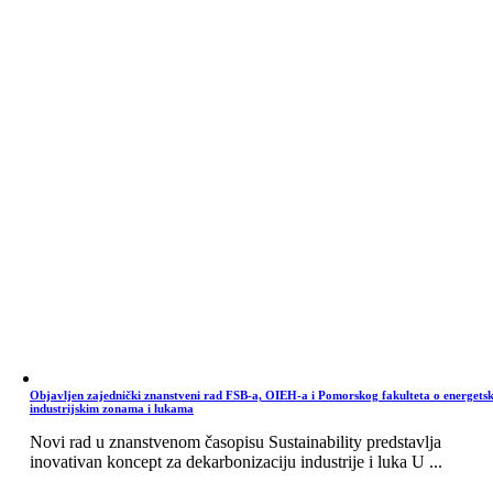
Objavljen zajednički znanstveni rad FSB-a, OIEH-a i Pomorskog fakulteta o energets
industrijskim zonama i lukama
Novi rad u znanstvenom časopisu Sustainability predstavlja
inovativan koncept za dekarbonizaciju industrije i luka U ...