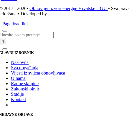
© 2017 - 2026•
Obnovljivi izvori energije Hrvatske – GU
• Sva prava
pridržana • Developed by
ICE STUDIO d.o.o.
Page load link
Traži...
GLAVNI IZBORNIK
Naslovna
Sva događanja
Vijesti iz svijeta obnovljivaca
O nama
Radne skupine
Zakonski okvir
Studije
Kontakt
NEDAVNE OBJAVE