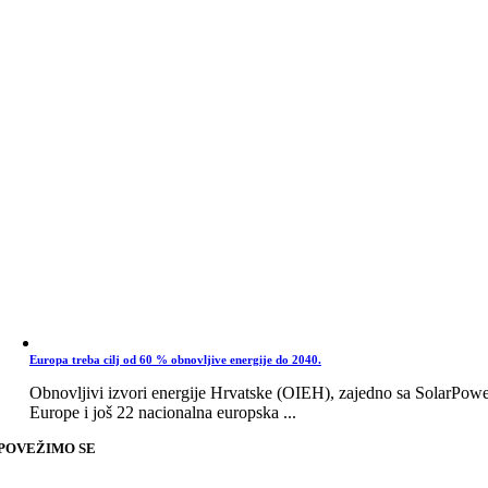
Europa treba cilj od 60 % obnovljive energije do 2040.
Obnovljivi izvori energije Hrvatske (OIEH), zajedno sa SolarPow
Europe i još 22 nacionalna europska ...
POVEŽIMO SE
Go
to