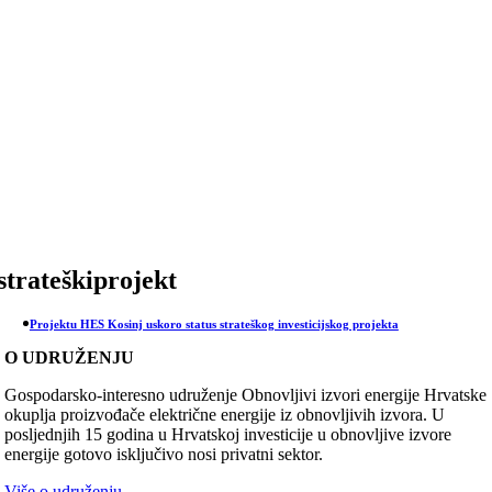
Skip
to
content
strateškiprojekt
Projektu HES Kosinj uskoro status strateškog investicijskog projekta
O UDRUŽENJU
Gospodarsko-interesno udruženje Obnovljivi izvori energije Hrvatske
okuplja proizvođače električne energije iz obnovljivih izvora. U
posljednjih 15 godina u Hrvatskoj investicije u obnovljive izvore
energije gotovo isključivo nosi privatni sektor.
Više o udruženju