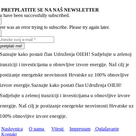
PRETPLATITE SE NA NAŠ NEWSLETTER
u have been successfully subscribed.
re was an error trying to subscribe. Please try again later.
pretplati me!
Saznajte kako postati član Udruženja OIEH! Sudjelujte u zelenoj
tranziciji i investicijama u obnovljive izvore energije. Naš cilj je
postizanje energetske neovisnosti Hrvatske uz 100% obnovljive
izvore energije.
Saznajte kako postati član Udruženja OIEH!
Sudjelujte u zelenoj tranziciji i investicijama u obnovljive izvore
energije. Naš cilj je postizanje energetske neovisnosti Hrvatske uz
100% obnovljive izvore energije.
Naslovnica
O nama
Vijesti
Impressum
Oglašavanje
Kontakt