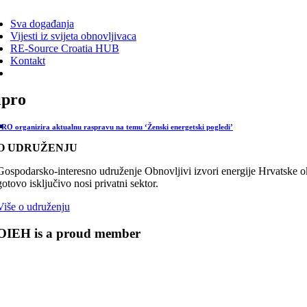
ggle
vigation
Sva događanja
Vijesti iz svijeta obnovljivaca
RE-Source Croatia HUB
Kontakt
ipro
RO organizira aktualnu raspravu na temu ‘Ženski energetski pogledi’
O UDRUŽENJU
Gospodarsko-interesno udruženje Obnovljivi izvori energije Hrvatske oku
gotovo isključivo nosi privatni sektor.
Više o udruženju
OIEH is a proud member