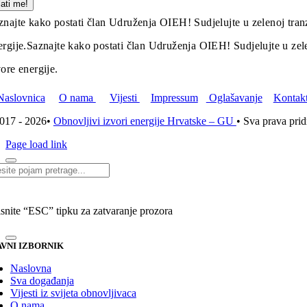
lati me!
znajte kako postati član Udruženja OIEH! Sudjelujte u zelenoj tranz
ergije.
Saznajte kako postati član Udruženja OIEH! Sudjelujte u zelen
vore energije.
Naslovnica
O nama
Vijesti
Impressum
Oglašavanje
Kontak
017 - 2026•
Obnovljivi izvori energije Hrvatske – GU
• Sva prava pri
Page load link
i...
isnite “ESC” tipku za zatvaranje prozora
VNI IZBORNIK
Naslovna
Sva događanja
Vijesti iz svijeta obnovljivaca
O nama