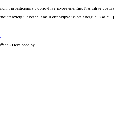
iciji i investicijama u obnovljive izvore energije. Naš cilj je post
oj tranziciji i investicijama u obnovljive izvore energije. Naš cil
t
držana • Developed by
ICE STUDIO d.o.o.