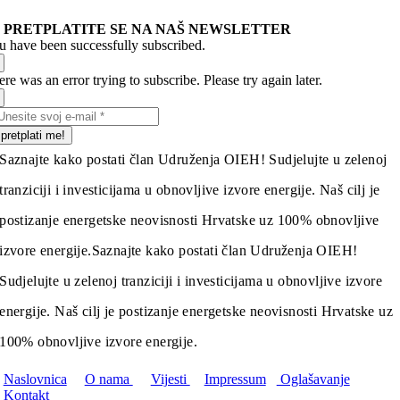
PRETPLATITE SE NA NAŠ NEWSLETTER
u have been successfully subscribed.
re was an error trying to subscribe. Please try again later.
pretplati me!
Saznajte kako postati član Udruženja OIEH! Sudjelujte u zelenoj
tranziciji i investicijama u obnovljive izvore energije. Naš cilj je
postizanje energetske neovisnosti Hrvatske uz 100% obnovljive
izvore energije.
Saznajte kako postati član Udruženja OIEH!
Sudjelujte u zelenoj tranziciji i investicijama u obnovljive izvore
energije. Naš cilj je postizanje energetske neovisnosti Hrvatske uz
100% obnovljive izvore energije.
Naslovnica
O nama
Vijesti
Impressum
Oglašavanje
Kontakt