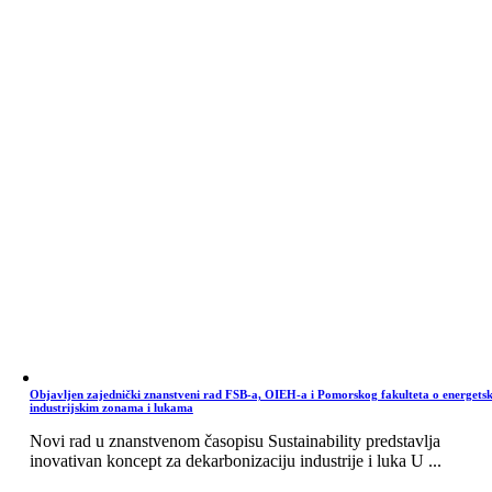
Objavljen zajednički znanstveni rad FSB-a, OIEH-a i Pomorskog fakulteta o energets
industrijskim zonama i lukama
Novi rad u znanstvenom časopisu Sustainability predstavlja
inovativan koncept za dekarbonizaciju industrije i luka U ...