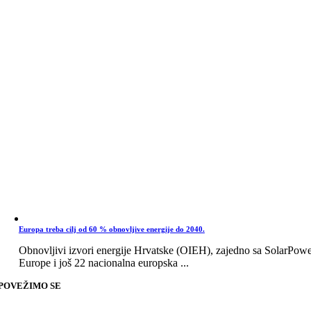
Europa treba cilj od 60 % obnovljive energije do 2040.
Obnovljivi izvori energije Hrvatske (OIEH), zajedno sa SolarPow
Europe i još 22 nacionalna europska ...
POVEŽIMO SE
Go
to