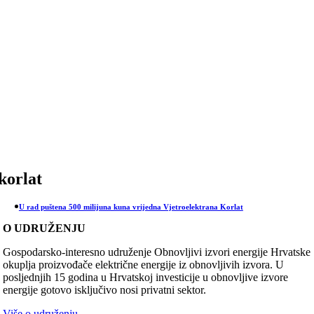
Skip
to
content
korlat
U rad puštena 500 milijuna kuna vrijedna Vjetroelektrana Korlat
O UDRUŽENJU
Gospodarsko-interesno udruženje Obnovljivi izvori energije Hrvatske
okuplja proizvođače električne energije iz obnovljivih izvora. U
posljednjih 15 godina u Hrvatskoj investicije u obnovljive izvore
energije gotovo isključivo nosi privatni sektor.
Više o udruženju