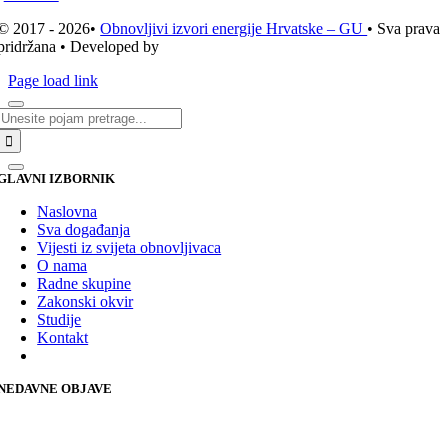
© 2017 - 2026•
Obnovljivi izvori energije Hrvatske – GU
• Sva prava
pridržana • Developed by
ICE STUDIO d.o.o.
Page load link
Traži...
GLAVNI IZBORNIK
Naslovna
Sva događanja
Vijesti iz svijeta obnovljivaca
O nama
Radne skupine
Zakonski okvir
Studije
Kontakt
NEDAVNE OBJAVE