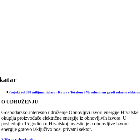
Skip
to
content
katar
Projekt od 500 milijuna dolara: Katar s Totalom i Marubenijem gradi solarnu elektra
O UDRUŽENJU
Gospodarsko-interesno udruženje Obnovljivi izvori energije Hrvatske
okuplja proizvođače električne energije iz obnovljivih izvora. U
posljednjih 15 godina u Hrvatskoj investicije u obnovljive izvore
energije gotovo isključivo nosi privatni sektor.
Više o udruženju