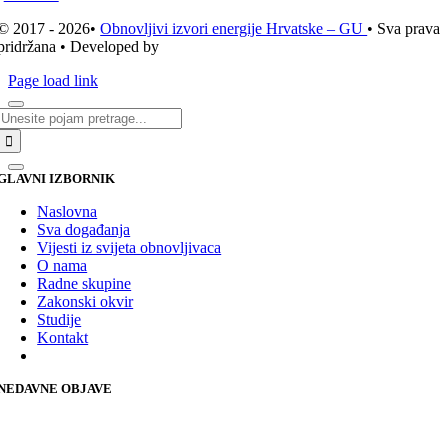
© 2017 - 2026•
Obnovljivi izvori energije Hrvatske – GU
• Sva prava
pridržana • Developed by
ICE STUDIO d.o.o.
Page load link
Traži...
GLAVNI IZBORNIK
Naslovna
Sva događanja
Vijesti iz svijeta obnovljivaca
O nama
Radne skupine
Zakonski okvir
Studije
Kontakt
NEDAVNE OBJAVE