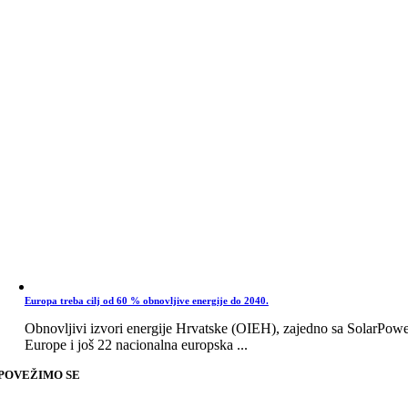
Europa treba cilj od 60 % obnovljive energije do 2040.
Obnovljivi izvori energije Hrvatske (OIEH), zajedno sa SolarPow
Europe i još 22 nacionalna europska ...
POVEŽIMO SE
Go
to