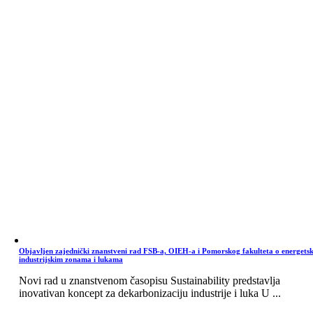
Objavljen zajednički znanstveni rad FSB-a, OIEH-a i Pomorskog fakulteta o energets
industrijskim zonama i lukama
Novi rad u znanstvenom časopisu Sustainability predstavlja
inovativan koncept za dekarbonizaciju industrije i luka U ...