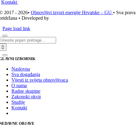
Kontakt
© 2017 - 2026•
Obnovljivi izvori energije Hrvatske – GU
• Sva prava
pridržana • Developed by
ICE STUDIO d.o.o.
Page load link
Traži...
GLAVNI IZBORNIK
Naslovna
Sva događanja
Vijesti iz svijeta obnovljivaca
O nama
Radne skupine
Zakonski okvir
Studije
Kontakt
NEDAVNE OBJAVE