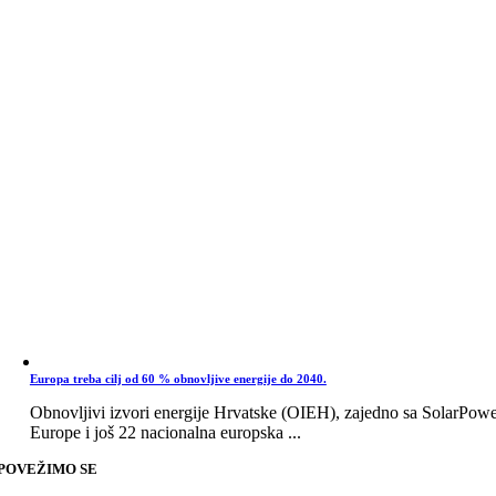
Europa treba cilj od 60 % obnovljive energije do 2040.
Obnovljivi izvori energije Hrvatske (OIEH), zajedno sa SolarPow
Europe i još 22 nacionalna europska ...
POVEŽIMO SE
Go