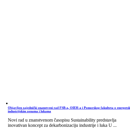
Objavljen zajednički znanstveni rad FSB-a, OIEH-a i Pomorskog fakulteta o energets
industrijskim zonama i lukama
Novi rad u znanstvenom časopisu Sustainability predstavlja
inovativan koncept za dekarbonizaciju industrije i luka U ...