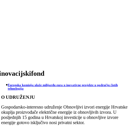
Skip
to
content
inovacijskifond
Europska komisija ulaže milijardu eura u inovativne projekte u području čistih
tehnologija
O UDRUŽENJU
Gospodarsko-interesno udruženje Obnovljivi izvori energije Hrvatske
okuplja proizvođače električne energije iz obnovljivih izvora. U
posljednjih 15 godina u Hrvatskoj investicije u obnovljive izvore
energije gotovo isključivo nosi privatni sektor.