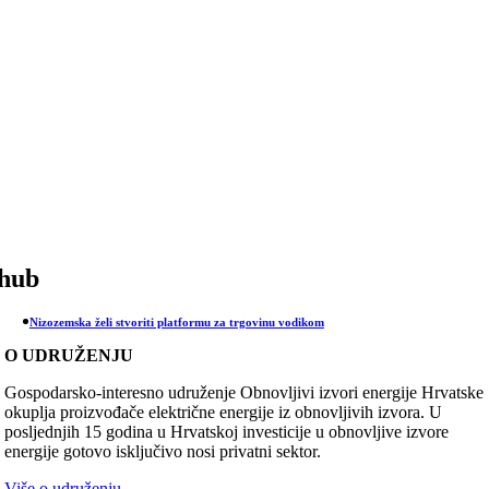
Skip
to
content
hub
Nizozemska želi stvoriti platformu za trgovinu vodikom
O UDRUŽENJU
Gospodarsko-interesno udruženje Obnovljivi izvori energije Hrvatske
okuplja proizvođače električne energije iz obnovljivih izvora. U
posljednjih 15 godina u Hrvatskoj investicije u obnovljive izvore
energije gotovo isključivo nosi privatni sektor.
Više o udruženju