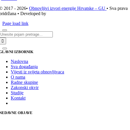
© 2017 - 2026•
Obnovljivi izvori energije Hrvatske – GU
• Sva prava
pridržana • Developed by
ICE STUDIO d.o.o.
Page load link
Traži...
GLAVNI IZBORNIK
Naslovna
Sva događanja
Vijesti iz svijeta obnovljivaca
O nama
Radne skupine
Zakonski okvir
Studije
Kontakt
NEDAVNE OBJAVE