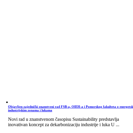
Objavljen zajednički znanstveni rad FSB-a, OIEH-a i Pomorskog fakulteta o energets
industrijskim zonama i lukama
Novi rad u znanstvenom časopisu Sustainability predstavlja
inovativan koncept za dekarbonizaciju industrije i luka U ...