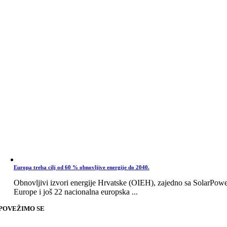
Europa treba cilj od 60 % obnovljive energije do 2040.
Obnovljivi izvori energije Hrvatske (OIEH), zajedno sa SolarPow
Europe i još 22 nacionalna europska ...
POVEŽIMO SE
Go
to