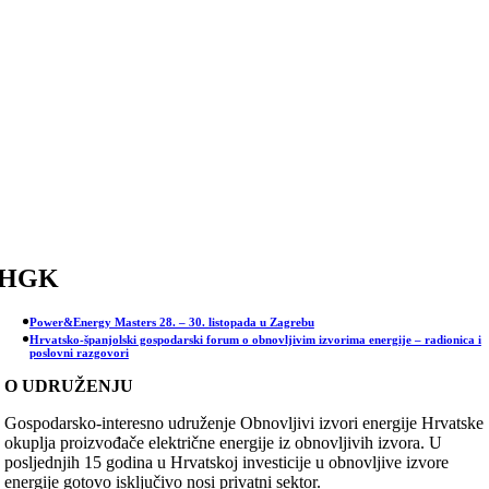
Skip
to
content
HGK
Power&Energy Masters 28. – 30. listopada u Zagrebu
Hrvatsko-španjolski gospodarski forum o obnovljivim izvorima energije – radionica i
poslovni razgovori
O UDRUŽENJU
Gospodarsko-interesno udruženje Obnovljivi izvori energije Hrvatske
okuplja proizvođače električne energije iz obnovljivih izvora. U
posljednjih 15 godina u Hrvatskoj investicije u obnovljive izvore
energije gotovo isključivo nosi privatni sektor.