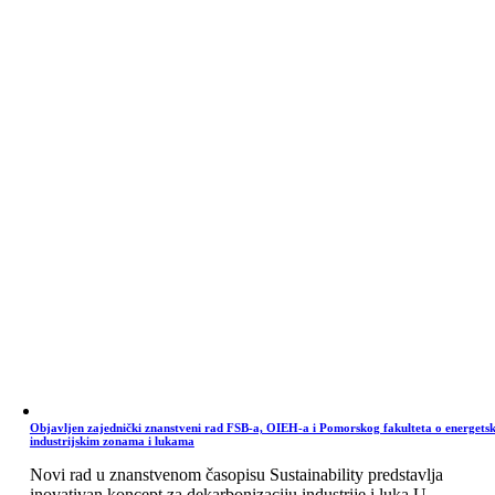
Objavljen zajednički znanstveni rad FSB-a, OIEH-a i Pomorskog fakulteta o energets
industrijskim zonama i lukama
Novi rad u znanstvenom časopisu Sustainability predstavlja
inovativan koncept za dekarbonizaciju industrije i luka U ...