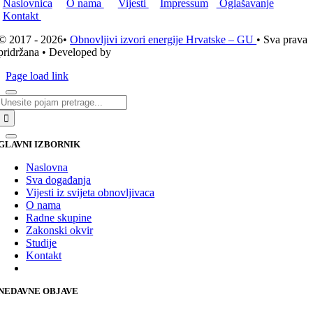
Naslovnica
O nama
Vijesti
Impressum
Oglašavanje
Kontakt
© 2017 - 2026•
Obnovljivi izvori energije Hrvatske – GU
• Sva prava
pridržana • Developed by
ICE STUDIO d.o.o.
Page load link
Traži...
GLAVNI IZBORNIK
Naslovna
Sva događanja
Vijesti iz svijeta obnovljivaca
O nama
Radne skupine
Zakonski okvir
Studije
Kontakt
NEDAVNE OBJAVE