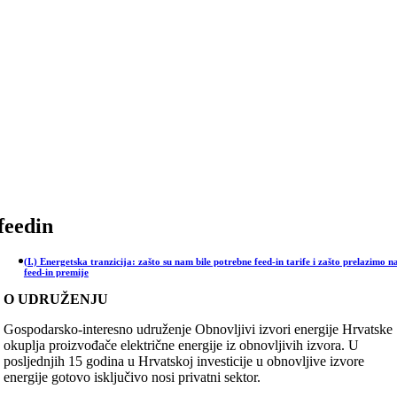
Skip
to
content
feedin
(I.) Energetska tranzicija: zašto su nam bile potrebne feed-in tarife i zašto prelazimo n
feed-in premije
O UDRUŽENJU
Gospodarsko-interesno udruženje Obnovljivi izvori energije Hrvatske
okuplja proizvođače električne energije iz obnovljivih izvora. U
posljednjih 15 godina u Hrvatskoj investicije u obnovljive izvore
energije gotovo isključivo nosi privatni sektor.