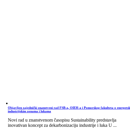
Objavljen zajednički znanstveni rad FSB-a, OIEH-a i Pomorskog fakulteta o energets
industrijskim zonama i lukama
Novi rad u znanstvenom časopisu Sustainability predstavlja
inovativan koncept za dekarbonizaciju industrije i luka U ...