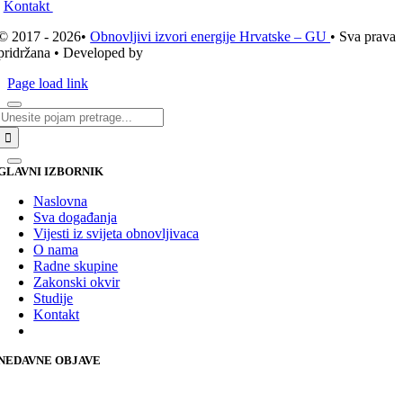
Kontakt
© 2017 - 2026•
Obnovljivi izvori energije Hrvatske – GU
• Sva prava
pridržana • Developed by
ICE STUDIO d.o.o.
Page load link
Traži...
GLAVNI IZBORNIK
Naslovna
Sva događanja
Vijesti iz svijeta obnovljivaca
O nama
Radne skupine
Zakonski okvir
Studije
Kontakt
NEDAVNE OBJAVE