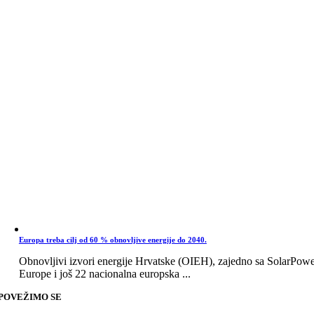
Europa treba cilj od 60 % obnovljive energije do 2040.
Obnovljivi izvori energije Hrvatske (OIEH), zajedno sa SolarPow
Europe i još 22 nacionalna europska ...
POVEŽIMO SE
Go