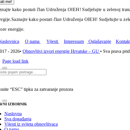
lati me!
znajte kako postati član Udruženja OIEH! Sudjelujte u zelenoj tranz
ergije.
Saznajte kako postati član Udruženja OIEH! Sudjelujte u zelen
vore energije.
Naslovnica
O nama
Vijesti
Impressum
Oglašavanje
Kontak
017 - 2026•
Obnovljivi izvori energije Hrvatske – GU
• Sva prava pri
Page load link
i...
isnite “ESC” tipku za zatvaranje prozora
VNI IZBORNIK
Naslovna
Sva događanja
Vijesti iz svijeta obnovljivaca
O nama