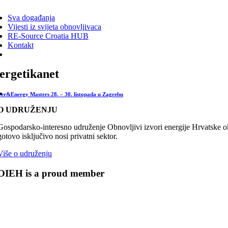
ggle
vigation
Sva događanja
Vijesti iz svijeta obnovljivaca
RE-Source Croatia HUB
Kontakt
ergetikanet
er&Energy Masters 28. – 30. listopada u Zagrebu
O UDRUŽENJU
Gospodarsko-interesno udruženje Obnovljivi izvori energije Hrvatske oku
gotovo isključivo nosi privatni sektor.
Više o udruženju
OIEH is a proud member