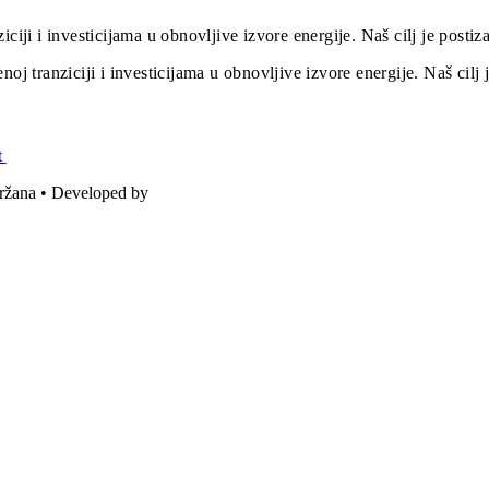
iciji i investicijama u obnovljive izvore energije. Naš cilj je post
oj tranziciji i investicijama u obnovljive izvore energije. Naš cil
t
držana • Developed by
ICE STUDIO d.o.o.