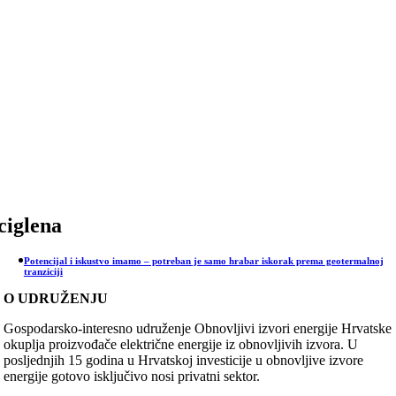
Skip
to
content
ciglena
Potencijal i iskustvo imamo – potreban je samo hrabar iskorak prema geotermalnoj
tranziciji
O UDRUŽENJU
Gospodarsko-interesno udruženje Obnovljivi izvori energije Hrvatske
okuplja proizvođače električne energije iz obnovljivih izvora. U
posljednjih 15 godina u Hrvatskoj investicije u obnovljive izvore
energije gotovo isključivo nosi privatni sektor.