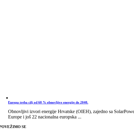
Europa treba cilj od 60 % obnovljive energije do 2040.
Obnovljivi izvori energije Hrvatske (OIEH), zajedno sa SolarPow
Europe i još 22 nacionalna europska ...
POVEŽIMO SE
Go