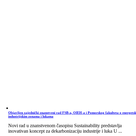
Objavljen zajednički znanstveni rad FSB-a, OIEH-a i Pomorskog fakulteta o energets
industrijskim zonama i lukama
Novi rad u znanstvenom časopisu Sustainability predstavlja
inovativan koncept za dekarbonizaciju industrije i luka U ...