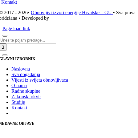
Kontakt
© 2017 - 2026•
Obnovljivi izvori energije Hrvatske – GU
• Sva prava
pridržana • Developed by
ICE STUDIO d.o.o.
Page load link
Traži...
GLAVNI IZBORNIK
Naslovna
Sva događanja
Vijesti iz svijeta obnovljivaca
O nama
Radne skupine
Zakonski okvir
Studije
Kontakt
NEDAVNE OBJAVE