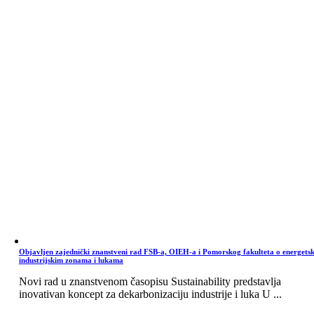
Objavljen zajednički znanstveni rad FSB-a, OIEH-a i Pomorskog fakulteta o energets
industrijskim zonama i lukama
Novi rad u znanstvenom časopisu Sustainability predstavlja
inovativan koncept za dekarbonizaciju industrije i luka U ...