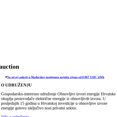
Skip
to
content
auction
Na prvoj aukciji u Mađarskoj postignuta najniža cijena od 0,067 USD / kWh
O UDRUŽENJU
Gospodarsko-interesno udruženje Obnovljivi izvori energije Hrvatske
okuplja proizvođače električne energije iz obnovljivih izvora. U
posljednjih 15 godina u Hrvatskoj investicije u obnovljive izvore
energije gotovo isključivo nosi privatni sektor.
Više o udruženju