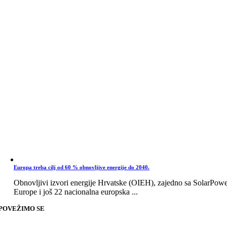
Europa treba cilj od 60 % obnovljive energije do 2040.
Obnovljivi izvori energije Hrvatske (OIEH), zajedno sa SolarPow
Europe i još 22 nacionalna europska ...
POVEŽIMO SE
Go
to