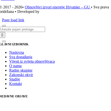
© 2017 - 2026•
Obnovljivi izvori energije Hrvatske – GU
• Sva prava
pridržana • Developed by
ICE STUDIO d.o.o.
Page load link
Traži...
GLAVNI IZBORNIK
Naslovna
Sva događanja
Vijesti iz svijeta obnovljivaca
O nama
Radne skupine
Zakonski okvir
Studije
Kontakt
NEDAVNE OBJAVE