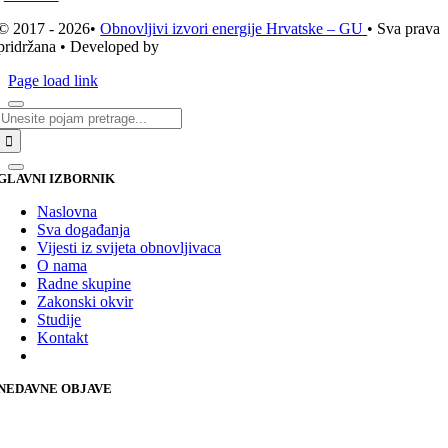
© 2017 - 2026•
Obnovljivi izvori energije Hrvatske – GU
• Sva prava
pridržana • Developed by
ICE STUDIO d.o.o.
Page load link
Traži...
GLAVNI IZBORNIK
Naslovna
Sva događanja
Vijesti iz svijeta obnovljivaca
O nama
Radne skupine
Zakonski okvir
Studije
Kontakt
NEDAVNE OBJAVE