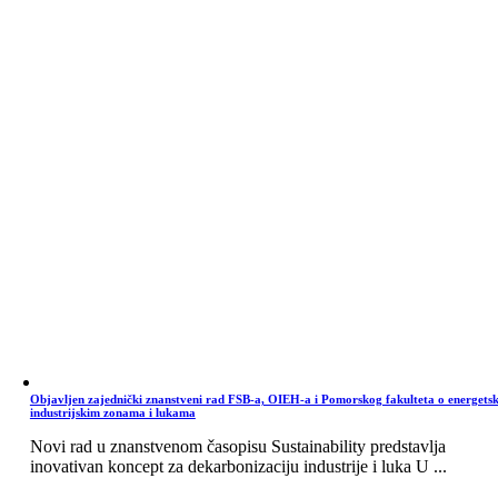
Objavljen zajednički znanstveni rad FSB-a, OIEH-a i Pomorskog fakulteta o energets
industrijskim zonama i lukama
Novi rad u znanstvenom časopisu Sustainability predstavlja
inovativan koncept za dekarbonizaciju industrije i luka U ...