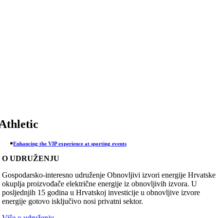
Skip
to
content
Athletic
Enhancing the VIP experience at sporting events
O UDRUŽENJU
Gospodarsko-interesno udruženje Obnovljivi izvori energije Hrvatske
okuplja proizvođače električne energije iz obnovljivih izvora. U
posljednjih 15 godina u Hrvatskoj investicije u obnovljive izvore
energije gotovo isključivo nosi privatni sektor.
Više o udruženju