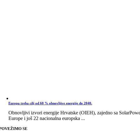
Europa treba cilj od 60 % obnovljive energije do 2040.
Obnovljivi izvori energije Hrvatske (OIEH), zajedno sa SolarPow
Europe i još 22 nacionalna europska ...
POVEŽIMO SE
Go
to