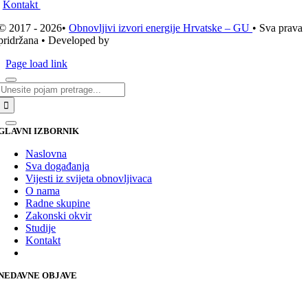
Kontakt
© 2017 - 2026•
Obnovljivi izvori energije Hrvatske – GU
• Sva prava
pridržana • Developed by
ICE STUDIO d.o.o.
Page load link
Traži...
GLAVNI IZBORNIK
Naslovna
Sva događanja
Vijesti iz svijeta obnovljivaca
O nama
Radne skupine
Zakonski okvir
Studije
Kontakt
NEDAVNE OBJAVE