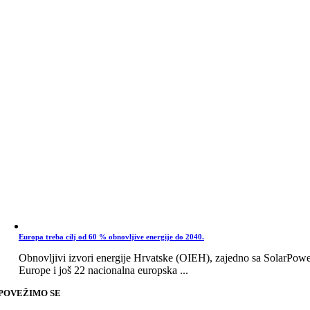
Europa treba cilj od 60 % obnovljive energije do 2040.
Obnovljivi izvori energije Hrvatske (OIEH), zajedno sa SolarPow
Europe i još 22 nacionalna europska ...
POVEŽIMO SE
Go