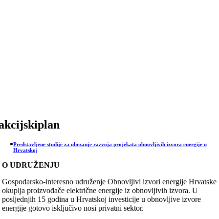
Skip
to
content
akcijskiplan
Predstavljene studije za ubrzanje razvoja projekata obnovljivih izvora energije u
Hrvatskoj
O UDRUŽENJU
Gospodarsko-interesno udruženje Obnovljivi izvori energije Hrvatske
okuplja proizvođače električne energije iz obnovljivih izvora. U
posljednjih 15 godina u Hrvatskoj investicije u obnovljive izvore
energije gotovo isključivo nosi privatni sektor.