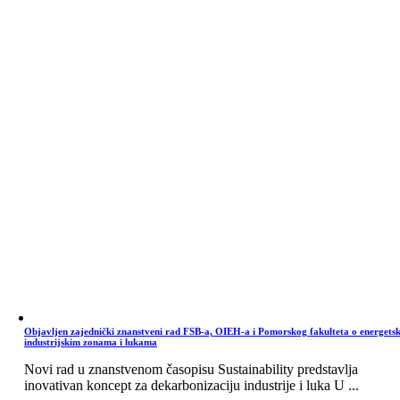
Objavljen zajednički znanstveni rad FSB-a, OIEH-a i Pomorskog fakulteta o energets
industrijskim zonama i lukama
Novi rad u znanstvenom časopisu Sustainability predstavlja
inovativan koncept za dekarbonizaciju industrije i luka U ...