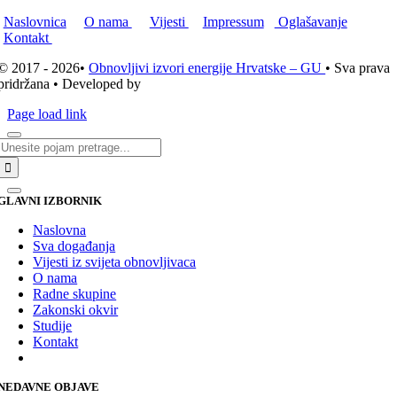
Naslovnica
O nama
Vijesti
Impressum
Oglašavanje
Kontakt
© 2017 - 2026•
Obnovljivi izvori energije Hrvatske – GU
• Sva prava
pridržana • Developed by
ICE STUDIO d.o.o.
Page load link
Traži...
GLAVNI IZBORNIK
Naslovna
Sva događanja
Vijesti iz svijeta obnovljivaca
O nama
Radne skupine
Zakonski okvir
Studije
Kontakt
NEDAVNE OBJAVE