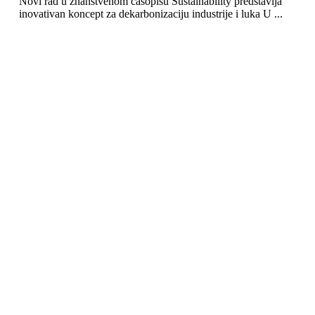
Novi rad u znanstvenom časopisu Sustainability predstavlja
inovativan koncept za dekarbonizaciju industrije i luka U ...