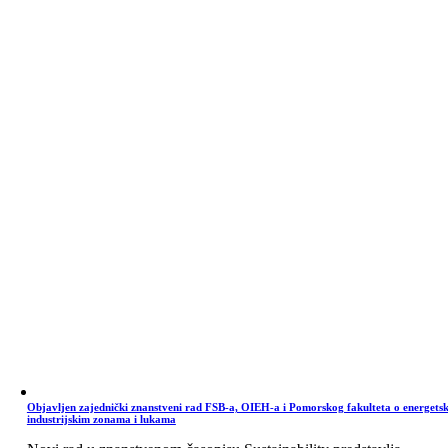
Objavljen zajednički znanstveni rad FSB-a, OIEH-a i Pomorskog fakulteta o energets
industrijskim zonama i lukama