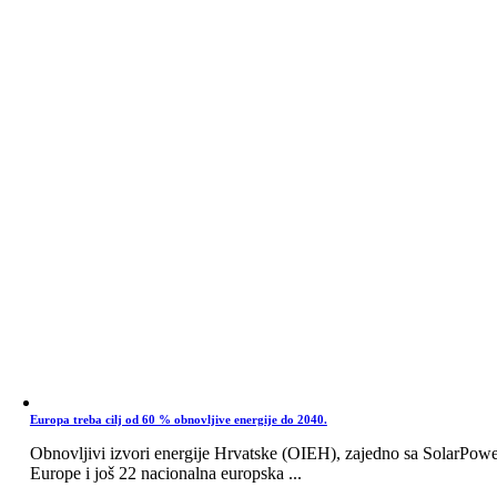
Europa treba cilj od 60 % obnovljive energije do 2040.
Obnovljivi izvori energije Hrvatske (OIEH), zajedno sa SolarPow
Europe i još 22 nacionalna europska ...