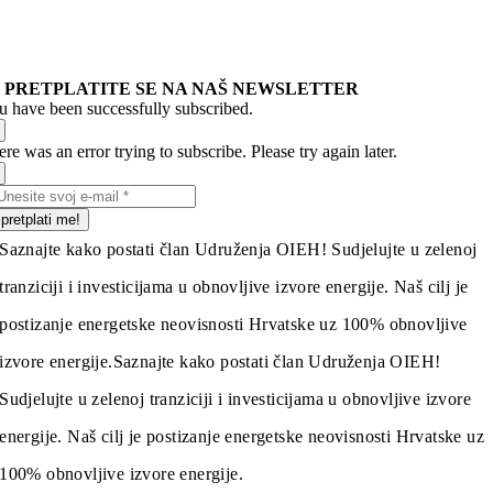
PRETPLATITE SE NA NAŠ NEWSLETTER
u have been successfully subscribed.
re was an error trying to subscribe. Please try again later.
pretplati me!
Saznajte kako postati član Udruženja OIEH! Sudjelujte u zelenoj
tranziciji i investicijama u obnovljive izvore energije. Naš cilj je
postizanje energetske neovisnosti Hrvatske uz 100% obnovljive
izvore energije.
Saznajte kako postati član Udruženja OIEH!
Sudjelujte u zelenoj tranziciji i investicijama u obnovljive izvore
energije. Naš cilj je postizanje energetske neovisnosti Hrvatske uz
100% obnovljive izvore energije.