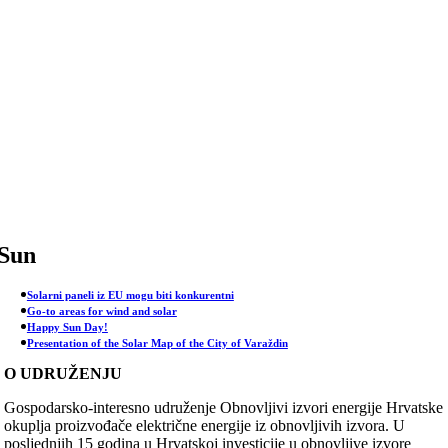
Skip
to
content
Sun
Solarni paneli iz EU mogu biti konkurentni
Go-to areas for wind and solar
Happy Sun Day!
Presentation of the Solar Map of the City of Varaždin
O UDRUŽENJU
Gospodarsko-interesno udruženje Obnovljivi izvori energije Hrvatske
okuplja proizvođače električne energije iz obnovljivih izvora. U
posljednjih 15 godina u Hrvatskoj investicije u obnovljive izvore