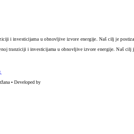
iciji i investicijama u obnovljive izvore energije. Naš cilj je post
oj tranziciji i investicijama u obnovljive izvore energije. Naš cil
t
držana • Developed by
ICE STUDIO d.o.o.