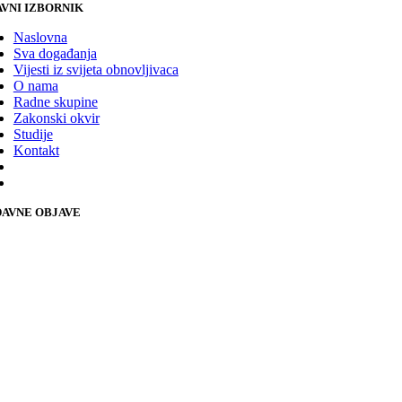
VNI IZBORNIK
Naslovna
Sva događanja
Vijesti iz svijeta obnovljivaca
O nama
Radne skupine
Zakonski okvir
Studije
Kontakt
AVNE OBJAVE