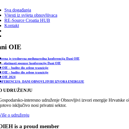
ggle
vigation
Sva događanja
Vijesti iz svijeta obnovljivaca
RE-Source Croatia HUB
Kontakt
ni OIE
orena je trodnevna međunarodna konferencija Dani OIE
 – platinasti sponzor konferencije Dani OIE
i OIE – budite dio zelene tranzicije
i OIE – budite dio zelene tranzicije
i OIE 2024
NFERENCIJA- DANI OBNOVLJIVIH IZVORA ENERGIJE
O UDRUŽENJU
Gospodarsko-interesno udruženje Obnovljivi izvori energije Hrvatske oku
gotovo isključivo nosi privatni sektor.
Više o udruženju
OIEH is a proud member