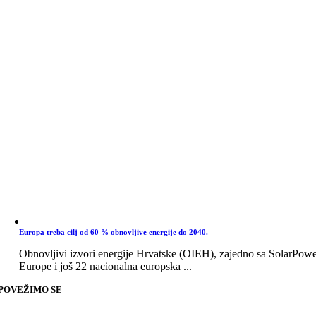
Europa treba cilj od 60 % obnovljive energije do 2040.
Obnovljivi izvori energije Hrvatske (OIEH), zajedno sa SolarPow
Europe i još 22 nacionalna europska ...
POVEŽIMO SE
Go