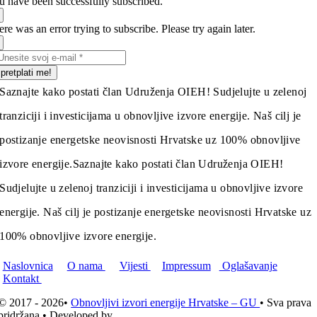
u have been successfully subscribed.
re was an error trying to subscribe. Please try again later.
pretplati me!
Saznajte kako postati član Udruženja OIEH! Sudjelujte u zelenoj
tranziciji i investicijama u obnovljive izvore energije. Naš cilj je
postizanje energetske neovisnosti Hrvatske uz 100% obnovljive
izvore energije.
Saznajte kako postati član Udruženja OIEH!
Sudjelujte u zelenoj tranziciji i investicijama u obnovljive izvore
energije. Naš cilj je postizanje energetske neovisnosti Hrvatske uz
100% obnovljive izvore energije.
Naslovnica
O nama
Vijesti
Impressum
Oglašavanje
Kontakt
© 2017 - 2026•
Obnovljivi izvori energije Hrvatske – GU
• Sva prava
pridržana • Developed by
ICE STUDIO d.o.o.