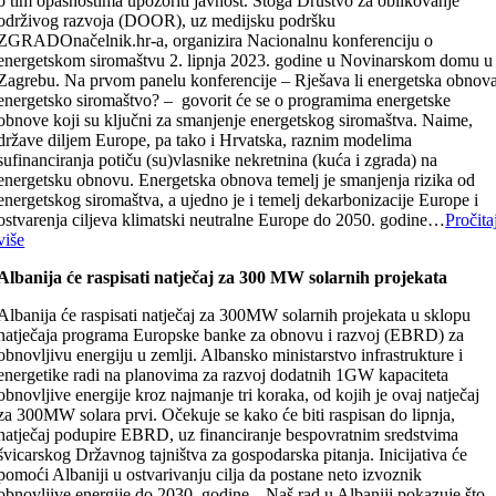
o tim opasnostima upozoriti javnost. Stoga Društvo za oblikovanje
održivog razvoja (DOOR), uz medijsku podršku
ZGRADOnačelnik.hr-a, organizira Nacionalnu konferenciju o
energetskom siromaštvu 2. lipnja 2023. godine u Novinarskom domu u
Zagrebu. Na prvom panelu konferencije – Rješava li energetska obnov
energetsko siromaštvo? – govorit će se o programima energetske
obnove koji su ključni za smanjenje energetskog siromaštva. Naime,
države diljem Europe, pa tako i Hrvatska, raznim modelima
sufinanciranja potiču (su)vlasnike nekretnina (kuća i zgrada) na
energetsku obnovu. Energetska obnova temelj je smanjenja rizika od
energetskog siromaštva, a ujedno je i temelj dekarbonizacije Europe i
ostvarenja ciljeva klimatski neutralne Europe do 2050. godine…
Pročita
više
Albanija će raspisati natječaj za 300 MW solarnih projekata
Albanija će raspisati natječaj za 300MW solarnih projekata u sklopu
natječaja programa Europske banke za obnovu i razvoj (EBRD) za
obnovljivu energiju u zemlji. Albansko ministarstvo infrastrukture i
energetike radi na planovima za razvoj dodatnih 1GW kapaciteta
obnovljive energije kroz najmanje tri koraka, od kojih je ovaj natječaj
za 300MW solara prvi. Očekuje se kako će biti raspisan do lipnja,
natječaj podupire EBRD, uz financiranje bespovratnim sredstvima
švicarskog Državnog tajništva za gospodarska pitanja. Inicijativa će
pomoći Albaniji u ostvarivanju cilja da postane neto izvoznik
obnovljive energije do 2030. godine. „Naš rad u Albaniji pokazuje što