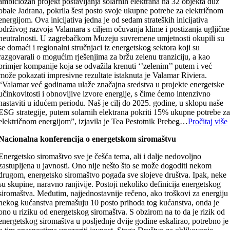
ambiciozan projekt postavljanja solarnih elektrana na 32 objekta duž
obale Jadrana, pokrila šest posto svoje ukupne potrebe za električnom
energijom. Ova inicijativa jedna je od sedam strateških inicijativa
održivog razvoja Valamara s ciljem očuvanja klime i postizanja ugljične
neutralnosti. U zagrebačkom Muzeju suvremene umjetnosti okupili su
se domaći i regionalni stručnjaci iz energetskog sektora koji su
razgovarali o mogućim rješenjima za bržu zelenu tranziciju, a kao
primjer kompanije koja se odvažila krenuti ‘’zelenim’’ putem i već
može pokazati impresivne rezultate istaknuta je Valamar Riviera.
“Valamar već godinama ulaže značajna sredstva u projekte energetske
učinkovitosti i obnovljive izvore energije, s čime ćemo intenzivno
nastaviti u idućem periodu. Naš je cilj do 2025. godine, u sklopu naše
ESG strategije, putem solarnih elektrana pokriti 15% ukupne potrebe z
električnom energijom”, izjavila je Tea Pestotnik Prebeg…
Pročitaj više
Nacionalna konferencija o energetskom siromaštvu
Energetsko siromaštvo sve je češća tema, ali i dalje nedovoljno
zastupljena u javnosti. Ono nije nešto što se može dogoditi nekom
drugom, energetsko siromaštvo pogađa sve slojeve društva. Ipak, neke
su skupine, naravno ranjivije. Postoji nekoliko definicija energetskog
siromaštva. Međutim, najjednostavnije rečeno, ako troškovi za energiju
nekog kućanstva premašuju 10 posto prihoda tog kućanstva, onda je
ono u riziku od energetskog siromaštva. S obzirom na to da je rizik od
energetskog siromaštva u posljednje dvije godine eskalirao, potrebno je