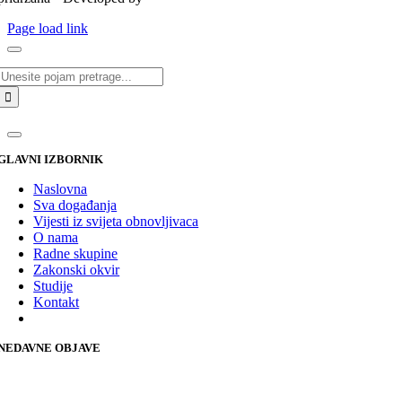
Page load link
Traži...
GLAVNI IZBORNIK
Naslovna
Sva događanja
Vijesti iz svijeta obnovljivaca
O nama
Radne skupine
Zakonski okvir
Studije
Kontakt
NEDAVNE OBJAVE