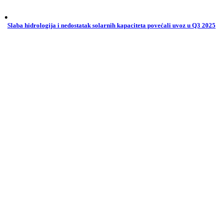
Slaba hidrologija i nedostatak solarnih kapaciteta povećali uvoz u Q3 2025