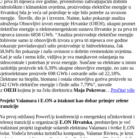
U prva tri mjeseca ove godine, prvenstveno zahvaljujućim dobrim
hidrološkim i klimatskim uvjetima, proizvodnja električne energije u
Hrvatskoj bila je veća od potrošnje te nije bilo potrebe za uvozom
energije. Štoviše, dio je i izvezen. Naime, kako pokazuje analiza
udruženja Obnovljivi izvori energije Hrvatske (OIEH), ukupni promet
električne energije u elektroenergetskom sustavu Hrvatske je za prva tri
mjeseca iznosio 6858 GWh. “Analiza proizvodnje električne energije
dobivene samo iz obnovljivih izvora u prva tri mjeseca ove godine
pokazuje prevladavajući udio proizvodnje iz hidroelektrana, čak
68,94% što pokazuje i našu ovisnost o dobrim vremenskim uvjetima.
Kad je suša i nema kiše, vidljiva je sva manjkavost oslanjanja na
hidrocentrale i potreban je uvoz energije. Sunčane su elektrane u istom
razdoblju proizvele tek 0,39% ukupne obnovljive energije, no zato su
vjetroelektrane proizvele 698 GWh i ostvarile udio od 22,18%.
Elektrane na bioplin, biomasu i ostala obnovljiva goriva proizvele su
242 GWh električne energije i činile udio 7,79%”, navode
iz
OIEH
kojima je na čelu direktorica
Maja Pokrovac
…
Pročitaj više
Projekt Valamara i E.ON-a istaknut kao dobar primjer zelene
tranzicije
Na prvoj održanoj PowerUp konferenciji o energetskoj učinkovitosti i
zelenoj tranziciji u organizaciji
E.ON Hrvatska
, predstavljen je već
realizirani projekt izgradnje solarnih elektrana Valamara i tvrtke E.ON
Solar. Vodeća hrvatska turistička kompanija, Valamar Riviera, je kroz