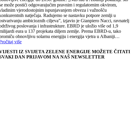
se može postići odgovarajućim pravnim i regulatornim okvirom,
vladinim vjerodostojnim ispunjavanjem obveza i važnošću
konkurentnih natječaja. Radujemo se nastavku potpore zemlji u
ostvarivanju ambicioznih ciljeva”, izjavio je Gianpiero Nacci, ravnatelj
održivog poslovanja i infrastrukture. EBRD je uložio više od 1,9
milijardi eura u 137 projekata diljem zemlje. Prema EBRD-u, tako
promiču obnovljivu solarnu energiju i energija vjetra u Albaniji…
Pročitaj više
VIJESTI IZ SVIJETA ZELENE ENERGIJE MOŽETE ČITATI
SVAKI DAN PRIJAVOM NA NAŠ NEWSLETTER