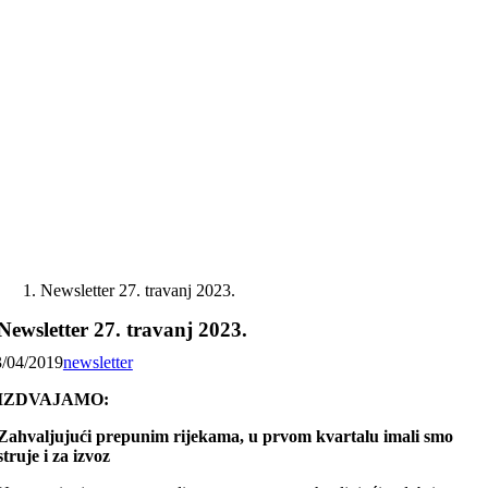
Skip
to
content
Newsletter 27. travanj 2023.
Newsletter 27. travanj 2023.
3/04/2019
newsletter
IZDVAJAMO:
Zahvaljujući prepunim rijekama, u prvom kvartalu imali smo
struje i za izvoz