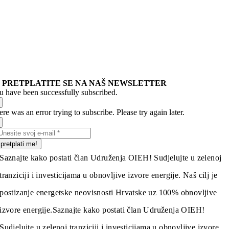
PRETPLATITE SE NA NAŠ NEWSLETTER
u have been successfully subscribed.
re was an error trying to subscribe. Please try again later.
pretplati me!
Saznajte kako postati član Udruženja OIEH! Sudjelujte u zelenoj
tranziciji i investicijama u obnovljive izvore energije. Naš cilj je
postizanje energetske neovisnosti Hrvatske uz 100% obnovljive
izvore energije.
Saznajte kako postati član Udruženja OIEH!
Sudjelujte u zelenoj tranziciji i investicijama u obnovljive izvore