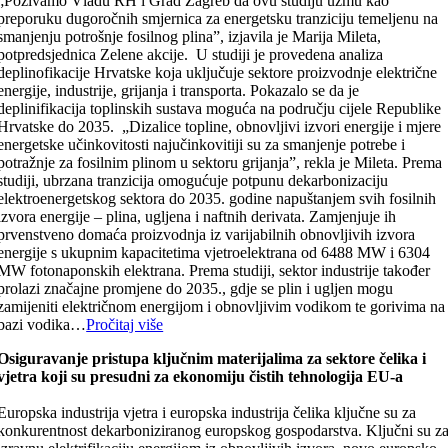
„Pozivamo Vladu RH i Grad Zagreb da ovu studiju uzmu kao
preporuku dugoročnih smjernica za energetsku tranziciju temeljenu na
smanjenju potrošnje fosilnog plina”, izjavila je Marija Mileta,
potpredsjednica Zelene akcije. U studiji je provedena analiza
deplinofikacije Hrvatske koja uključuje sektore proizvodnje električne
energije, industrije, grijanja i transporta. Pokazalo se da je
deplinifikacija toplinskih sustava moguća na području cijele Republike
Hrvatske do 2035. „Dizalice topline, obnovljivi izvori energije i mjere
energetske učinkovitosti najučinkovitiji su za smanjenje potrebe i
potražnje za fosilnim plinom u sektoru grijanja”, rekla je Mileta. Prema
studiji, ubrzana tranzicija omogućuje potpunu dekarbonizaciju
elektroenergetskog sektora do 2035. godine napuštanjem svih fosilnih
izvora energije – plina, ugljena i naftnih derivata. Zamjenjuje ih
prvenstveno domaća proizvodnja iz varijabilnih obnovljivih izvora
energije s ukupnim kapacitetima vjetroelektrana od 6488 MW i 6304
MW fotonaponskih elektrana. Prema studiji, sektor industrije također
prolazi značajne promjene do 2035., gdje se plin i ugljen mogu
zamijeniti električnom energijom i obnovljivim vodikom te gorivima na
bazi vodika…
Pročitaj više
Osiguravanje pristupa ključnim materijalima za sektore čelika i
vjetra koji su presudni za ekonomiju čistih tehnologija EU-a
Europska industrija vjetra i europska industrija čelika ključne su za
konkurentnost dekarboniziranog europskog gospodarstva. Ključni su z