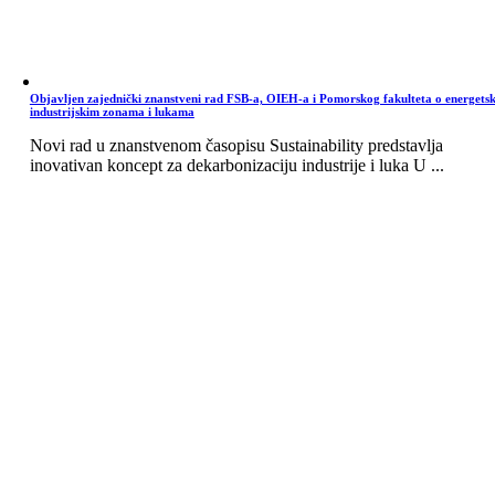
Objavljen zajednički znanstveni rad FSB-a, OIEH-a i Pomorskog fakulteta o energets
industrijskim zonama i lukama
Novi rad u znanstvenom časopisu Sustainability predstavlja
inovativan koncept za dekarbonizaciju industrije i luka U ...