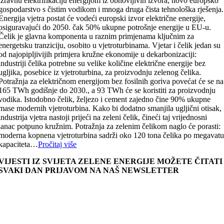
izravnu elektrifikaciju energijom iz obnovljivih izvora, novo europsko
gospodarstvo s čistim vodikom i mnoga druga čista tehnološka rješenja.
Energija vjetra postat će vodeći europski izvor električne energije,
osiguravajući do 2050. čak 50% ukupne potrošnje energije u EU-u.
Čelik je glavna komponenta u raznim primjenama ključnim za
energetsku tranziciju, osobito u vjetroturbinama. Vjetar i čelik jedan su
od najopipljivijih primjera kružne ekonomije u dekarbonizaciji:
industriji čelika potrebne su velike količine električne energije bez
ugljika, posebice iz vjetroturbina, za proizvodnju zelenog čelika.
Potražnja za električnom energijom bez fosilnih goriva povećat će se na
165 TWh godišnje do 2030., a 93 TWh će se koristiti za proizvodnju
vodika. Istodobno čelik, željezo i cement zajedno čine 90% ukupne
mase modernih vjetroturbina. Kako bi dodatno smanjila ugljični otisak,
industrija vjetra nastoji prijeći na zeleni čelik, čineći taj vrijednosni
lanac potpuno kružnim. Potražnja za zelenim čelikom naglo će porasti:
moderna kopnena vjetroturbina sadrži oko 120 tona čelika po megavat
kapaciteta…
Pročitaj više
VIJESTI IZ SVIJETA ZELENE ENERGIJE MOŽETE ČITATI
SVAKI DAN PRIJAVOM NA NAŠ NEWSLETTER