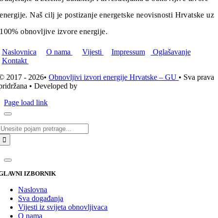
energije. Naš cilj je postizanje energetske neovisnosti Hrvatske uz
100% obnovljive izvore energije.
Naslovnica
O nama
Vijesti
Impressum
Oglašavanje
Kontakt
© 2017 - 2026•
Obnovljivi izvori energije Hrvatske – GU
• Sva prava
pridržana • Developed by
ICE STUDIO d.o.o.
Page load link
Traži...
GLAVNI IZBORNIK
Naslovna
Sva događanja
Vijesti iz svijeta obnovljivaca
O nama