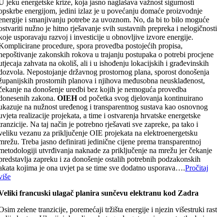
U jeku energetske krize, koja jasno naglašava važnost sigurnosti
opskrbe energijom, jedini izlaz je u povećanju domaće proizvodnje
energije i smanjivanju potrebe za uvoznom. No, da bi to bilo moguće
ostvariti nužno je hitno rješavanje svih sustavnih prepreka i nelogičnost
koje usporavaju razvoj i investicije u obnovljive izvore energije.
Komplicirane procedure, spora provedba postojećih propisa,
nepoštivanje zakonskih rokova u trajanju postupaka o potrebi procjene
utjecaja zahvata na okoliš, ali i u ishođenju lokacijskih i građevinskih
dozvola. Nepostojanje državnog prostornog plana, sporost donošenja
županijskih prostornih planova i njihova međusobna neusklađenost,
čekanje na donošenje uredbi bez kojih je nemoguća provedba
donesenih zakona.
OIEH
od početka svog djelovanja kontinuirano
ukazuje na nužnost uređenog i transparentnog sustava kao osnovnog
uvjeta realizacije projekata, a time i ostvarenja hrvatske energetske
tranzicije. Na taj način je potrebno rješavati sve zapreke, pa tako i
veliku vezanu za priključenje OIE projekata na elektroenergetsku
mrežu. Treba jasno definirati jedinične cijene prema transparentnoj
metodologiji utvrđivanja naknade za priključenje na mrežu jer čekanje
predstavlja zapreku i za donošenje ostalih potrebnih podzakonskih
akata kojima je ona uvjet pa se time sve dodatno usporava….
Pročitaj
više
Veliki francuski ulagač planira sunčevu elektranu kod Zadra
Osim zelene tranzicije, poremećaji tržišta energije i njezin višestruki ras