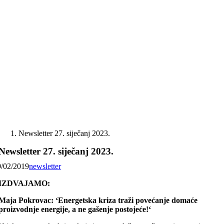
Skip
to
content
Newsletter 27. siječanj 2023.
Newsletter 27. siječanj 2023.
9/02/2019
newsletter
IZDVAJAMO:
Maja Pokrovac: ‘Energetska kriza traži povećanje domaće
proizvodnje energije, a ne gašenje postojeće!‘