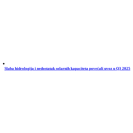
Slaba hidrologija i nedostatak solarnih kapaciteta povećali uvoz u Q3 2025