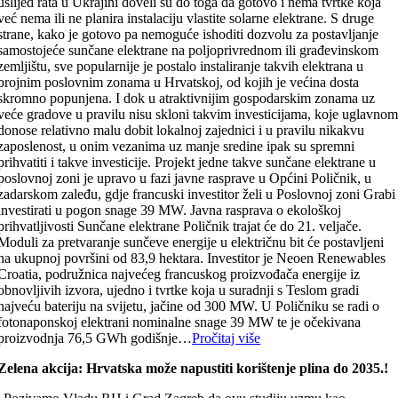
uslijed rata u Ukrajini doveli su do toga da gotovo i nema tvrtke koja
već nema ili ne planira instalaciju vlastite solarne elektrane. S druge
strane, kako je gotovo pa nemoguće ishoditi dozvolu za postavljanje
samostojeće sunčane elektrane na poljoprivrednom ili građevinskom
zemljištu, sve popularnije je postalo instaliranje takvih elektrana u
brojnim poslovnim zonama u Hrvatskoj, od kojih je većina dosta
skromno popunjena. I dok u atraktivnijim gospodarskim zonama uz
veće gradove u pravilu nisu skloni takvim investicijama, koje uglavno
donose relativno malu dobit lokalnoj zajednici i u pravilu nikakvu
zaposlenost, u onim vezanima uz manje sredine ipak su spremni
prihvatiti i takve investicije. Projekt jedne takve sunčane elektrane u
poslovnoj zoni je upravo u fazi javne rasprave u Općini Poličnik, u
zadarskom zaleđu, gdje francuski investitor želi u Poslovnoj zoni Grabi
investirati u pogon snage 39 MW. Javna rasprava o ekološkoj
prihvatljivosti Sunčane elektrane Poličnik trajat će do 21. veljače.
Moduli za pretvaranje sunčeve energije u električnu bit će postavljeni
na ukupnoj površini od 83,9 hektara. Investitor je Neoen Renewables
Croatia, podružnica najvećeg francuskog proizvođača energije iz
obnovljivih izvora, ujedno i tvrtke koja u suradnji s Teslom gradi
najveću bateriju na svijetu, jačine od 300 MW. U Poličniku se radi o
fotonaponskoj elektrani nominalne snage 39 MW te je očekivana
proizvodnja 76,5 GWh godišnje…
Pročitaj više
Zelena akcija: Hrvatska može napustiti korištenje plina do 2035.!