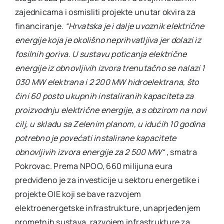
zajednicama i osmisliti projekte unutar okvira za
financiranje.
“Hrvatska je i dalje uvoznik električne
energije koja je okolišno neprihvatljiva jer dolazi iz
fosilnih goriva. U sustavu poticanja električne
energije iz obnovljivih izvora trenutačno se nalazi 1
030 MW elektrana i 2 200 MW hidroelektrana, što
čini 60 posto ukupnih instaliranih kapaciteta za
proizvodnju električne energije, a s obzirom na novi
cilj, u skladu sa Zelenim planom, u idućih 10 godina
potrebno je povećati instalirane kapacitete
obnovljivih izvora energije za 2 500 MW“
, smatra
Pokrovac. Prema NPOO, 660 milijuna eura
predviđeno je za investicije u sektoru energetike i
projekte OIE koji se bave razvojem
elektroenergetske infrastrukture, unaprjeđenjem
prometnih sustava, razvojem infrastrukture za