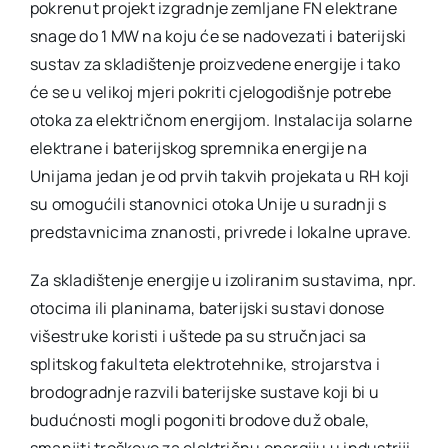
pokrenut projekt izgradnje zemljane FN elektrane
snage do 1 MW na koju će se nadovezati i baterijski
sustav za skladištenje proizvedene energije i tako
će se u velikoj mjeri pokriti cjelogodišnje potrebe
otoka za električnom energijom. Instalacija solarne
elektrane i baterijskog spremnika energije na
Unijama jedan je od prvih takvih projekata u RH koji
su omogućili stanovnici otoka Unije u suradnji s
predstavnicima znanosti, privrede i lokalne uprave.
Za skladištenje energije u izoliranim sustavima, npr.
otocima ili planinama, baterijski sustavi donose
višestruke koristi i uštede pa su stručnjaci sa
splitskog fakulteta elektrotehnike, strojarstva i
brodogradnje razvili baterijske sustave koji bi u
budućnosti mogli pogoniti brodove duž obale,