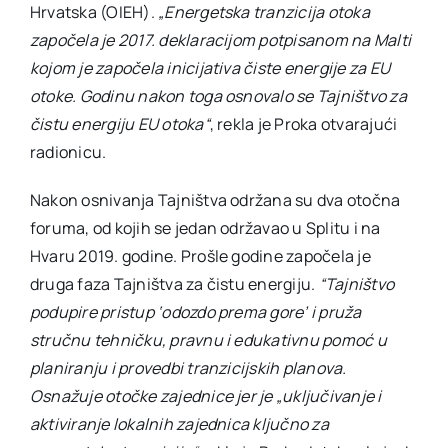
Hrvatska (OIEH).
„Energetska tranzicija otoka
započela je 2017. deklaracijom potpisanom na Malti
kojom je započela inicijativa čiste energije za EU
otoke. Godinu nakon toga osnovalo se Tajništvo za
čistu energiju EU otoka“
, rekla je Proka otvarajući
radionicu.
Nakon osnivanja Tajništva održana su dva otočna
foruma, od kojih se jedan održavao u Splitu i na
Hvaru 2019. godine. Prošle godine započela je
druga faza Tajništva za čistu energiju.
“Tajništvo
podupire pristup ‘odozdo prema gore’ i pruža
stručnu tehničku, pravnu i edukativnu pomoć u
planiranju i provedbi tranzicijskih planova.
Osnažuje otočke zajednice jer je „uključivanje i
aktiviranje lokalnih zajednica ključno za