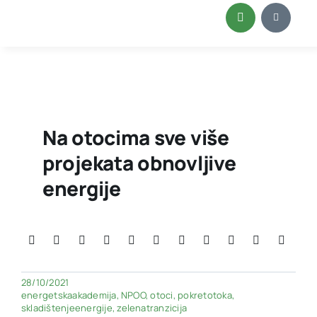
Skip
to
content
Na otocima sve više
projekata obnovljive
energije
28/10/2021
energetskaakademija
,
NPOO
,
otoci
,
pokretotoka
,
skladištenjeenergije
,
zelenatranzicija