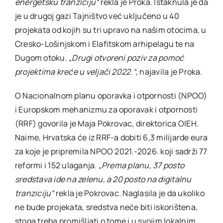
energetsku tranziciju“
rekla je Proka. Istaknula je da
je u drugoj gazi Tajništvo već uključeno u 40
projekata od kojih su tri upravo na našim otocima, u
Cresko-Lošinjskom i Elafitskom arhipelagu te na
Dugom otoku. „
Drugi otvoreni poziv za pomoć
projektima kreće u veljači 2022.“
, najavila je Proka.
O Nacionalnom planu oporavka i otpornosti (NPOO)
i Europskom mehanizmu za oporavak i otpornosti
(RRF) govorila je Maja Pokrovac, direktorica OIEH.
Naime, Hrvatska će iz RRF-a dobiti 6,3 milijarde eura
za koje je pripremila NPOO 2021.-2026. koji sadrži 77
reformi i 152 ulaganja. „
Prema planu, 37 posto
sredstava ide na zelenu, a 20 posto na digitalnu
tranziciju“
rekla je Pokrovac. Naglasila je da ukoliko
ne bude projekata, sredstva neće biti iskorištena,
stoga treba promišljati o tome i u svojim lokalnim