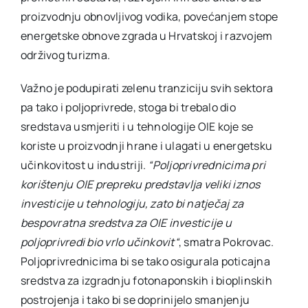
proizvodnju obnovljivog vodika, povećanjem stope
energetske obnove zgrada u Hrvatskoj i razvojem
održivog turizma.
Važno je podupirati zelenu tranziciju svih sektora
pa tako i poljoprivrede, stoga bi trebalo dio
sredstava usmjeriti i u tehnologije OIE koje se
koriste u proizvodnji hrane i ulagati u energetsku
učinkovitost u industriji.
“Poljoprivrednicima pri
korištenju OIE prepreku predstavlja veliki iznos
investicije u tehnologiju, zato bi natječaj za
bespovratna sredstva za OIE investicije u
poljoprivredi bio vrlo učinkovit“
, smatra Pokrovac.
Poljoprivrednicima bi se tako osigurala poticajna
sredstva za izgradnju fotonaponskih i bioplinskih
postrojenja i tako bi se doprinijelo smanjenju