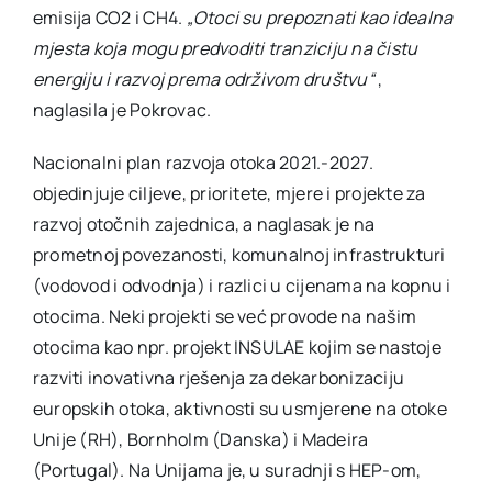
emisija CO2 i CH4.
„Otoci su prepoznati kao idealna
mjesta koja mogu predvoditi tranziciju na čistu
energiju i razvoj prema održivom društvu“
,
naglasila je Pokrovac.
Nacionalni plan razvoja otoka 2021.-2027.
objedinjuje ciljeve, prioritete, mjere i projekte za
razvoj otočnih zajednica, a naglasak je na
prometnoj povezanosti, komunalnoj infrastrukturi
(vodovod i odvodnja) i razlici u cijenama na kopnu i
otocima. Neki projekti se već provode na našim
otocima kao npr. projekt INSULAE kojim se nastoje
razviti inovativna rješenja za dekarbonizaciju
europskih otoka, aktivnosti su usmjerene na otoke
Unije (RH), Bornholm (Danska) i Madeira
(Portugal). Na Unijama je, u suradnji s HEP-om,