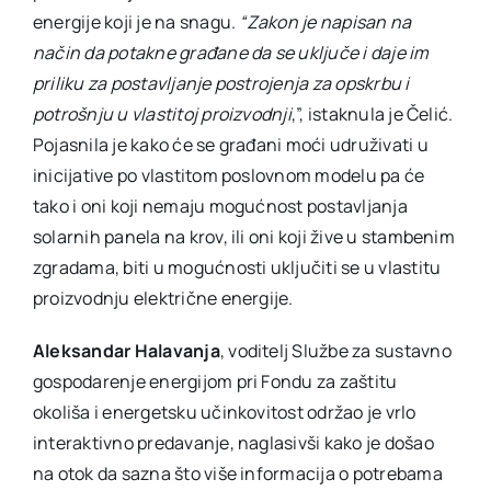
energije koji je na snagu.
“Zakon je napisan na
način da potakne građane da se uključe i daje im
priliku za postavljanje postrojenja za opskrbu i
potrošnju u vlastitoj proizvodnji
,”, istaknula je Čelić.
Pojasnila je kako će se građani moći udruživati u
inicijative po vlastitom poslovnom modelu pa će
tako i oni koji nemaju mogućnost postavljanja
solarnih panela na krov, ili oni koji žive u stambenim
zgradama, biti u mogućnosti uključiti se u vlastitu
proizvodnju električne energije.
Aleksandar Halavanja
, voditelj Službe za sustavno
gospodarenje energijom pri Fondu za zaštitu
okoliša i energetsku učinkovitost održao je vrlo
interaktivno predavanje, naglasivši kako je došao
na otok da sazna što više informacija o potrebama