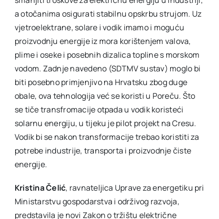
smanjiti troškove za električnu energiju u industriji,
a otočanima osigurati stabilnu opskrbu strujom. Uz
vjetroelektrane, solare i vodik imamo i moguću
proizvodnju energije iz mora korištenjem valova,
plime i oseke i posebnih dizalica topline s morskom
vodom. Zadnje navedeno (SDTMV sustav) moglo bi
biti posebno primjenjivo na Hrvatsku zbog duge
obale, ova tehnologija već se koristi u Poreču. Što
se tiče transfromacije otpada u vodik koristeći
solarnu energiju, u tijeku je pilot projekt na Cresu.
Vodik bi se nakon transformacije trebao koristiti za
potrebe industrije, transporta i proizvodnje čiste
energije.
Kristina Čelić
, ravnateljica Uprave za energetiku pri
Ministarstvu gospodarstva i održivog razvoja,
predstavila je novi Zakon o tržištu električne