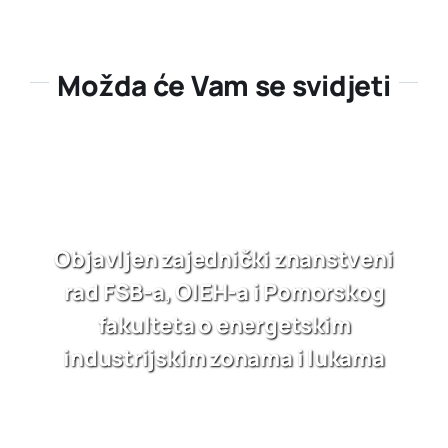
Možda će Vam se svidjeti
Objavljen zajednički znanstveni
rad FSB-a, OIEH-a i Pomorskog
fakulteta o energetskim
industrijskim zonama i lukama