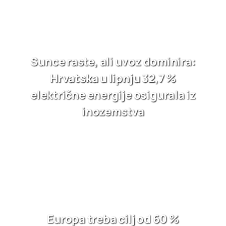
Sunce raste, ali uvoz dominira:
Hrvatska u lipnju 32,7 %
električne energije osigurala iz
inozemstva
Europa treba cilj od 60 %