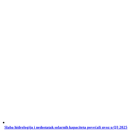
Slaba hidrologija i nedostatak solarnih kapaciteta povećali uvoz u Q3 2025