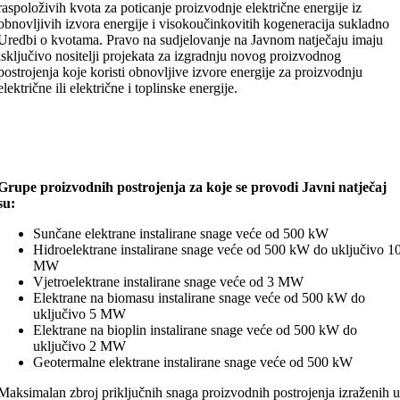
raspoloživih kvota za poticanje proizvodnje električne energije iz
obnovljivih izvora energije i visokoučinkovitih kogeneracija sukladno
Uredbi o kvotama. Pravo na sudjelovanje na Javnom natječaju imaju
isključivo nositelji projekata za izgradnju novog proizvodnog
postrojenja koje koristi obnovljive izvore energije za proizvodnju
električne ili električne i toplinske energije.
Grupe proizvodnih postrojenja za koje se provodi Javni natječaj
su:
Sunčane elektrane instalirane snage veće od 500 kW
Hidroelektrane instalirane snage veće od 500 kW do uključivo 1
MW
Vjetroelektrane instalirane snage veće od 3 MW
Elektrane na biomasu instalirane snage veće od 500 kW do
uključivo 5 MW
Elektrane na bioplin instalirane snage veće od 500 kW do
uključivo 2 MW
Geotermalne elektrane instalirane snage veće od 500 kW
Maksimalan zbroj priključnih snaga proizvodnih postrojenja izraženih 