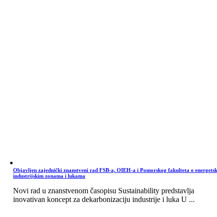
Objavljen zajednički znanstveni rad FSB-a, OIEH-a i Pomorskog fakulteta o energets
industrijskim zonama i lukama
Novi rad u znanstvenom časopisu Sustainability predstavlja
inovativan koncept za dekarbonizaciju industrije i luka U ...