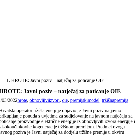
Skip
to
content
HROTE: Javni poziv – natječaj za poticanje OIE
HROTE: Javni poziv – natječaj za poticanje OIE
1/03/2022
hrote
,
obnovljiviizvori
,
oie
,
premijskimodel
,
tržišnapremija
Hrvatski operator tržišta energije objavio je Javni poziv na javno
prikupljanje ponuda s uvjetima za sudjelovanje na javnom natječaju za
poticanje proizvodnje električne energije iz obnovljivih izvora energije 
visokoučinkovite kogeneracije tržišnom premijom. Predmet ovoga
javnog poziva je Javni natječaj za dodjelu tržišne premije u okviru