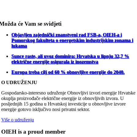
Možda će Vam se svidjeti
Objavljen zajednički znanstveni rad FSB-a, OIEH-a i
Pomorskog fakulteta o energetskim industrijskim zonama i
lukama
Sunce raste, ali uvoz dominira: Hrvatska u lipnju 32,7 %
električne energije osigurala iz inozemstva
Europa treba cilj od 60 % obnovljive energije do 2040.
O UDRUŽENJU
Gospodarsko-interesno udruženje Obnovljivi izvori energije Hrvatske
okuplja proizvođače električne energije iz obnovljivih izvora. U
posljednjih 15 godina u Hrvatskoj investicije u obnovljive izvore
energije gotovo isključivo nosi privatni sektor.
Više o udruženju
OIEH is a proud member