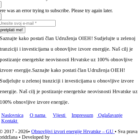
re was an error trying to subscribe. Please try again later.
pretplati me!
Saznajte kako postati član Udruženja OIEH! Sudjelujte u zelenoj
tranziciji i investicijama u obnovljive izvore energije. Naš cilj je
postizanje energetske neovisnosti Hrvatske uz 100% obnovljive
izvore energije.
Saznajte kako postati član Udruženja OIEH!
Sudjelujte u zelenoj tranziciji i investicijama u obnovljive izvore
energije. Naš cilj je postizanje energetske neovisnosti Hrvatske uz
100% obnovljive izvore energije.
Naslovnica
O nama
Vijesti
Impressum
Oglašavanje
Kontakt
© 2017 - 2026•
Obnovljivi izvori energije Hrvatske – GU
• Sva prava
pridržana • Developed by
ICE STUDIO d.o.o.